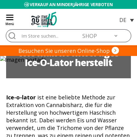
VERKAUF AN MINDERJÄHRIGE VERBOTEN
Menü
Blog
Suche
de
nach:
Grow
Wie man hochwertiges
Barato
Besuchen Sie unseren Online-Shop
Ice-O-Lator herstellt
Ice-o-lator
ist eine beliebte Methode zur
Extraktion von Cannabisharz, die für die
Herstellung von hochwertigem Haschisch
bekannt ist. Dabei werden Eis und Wasser
verwendet, um die Trichome von der Pflanze
zu trennen, was zu einem reinen und potenten