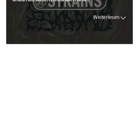
Weiterlesen
Biologische Schädlingsbekämpfung bei
Marihuana
Der biologische Pflanzenschutz gegen Schädlinge
bei Marihuana ist eine...
Weiterlesen