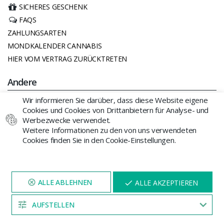
SICHERES GESCHENK
FAQS
ZAHLUNGSARTEN
MONDKALENDER CANNABIS
HIER VOM VERTRAG ZURÜCKTRETEN
Andere
Wir informieren Sie darüber, dass diese Website eigene
IMPRESSUM
Cookies und Cookies von Drittanbietern für Analyse- und
COOKIE-RICHTLINIE
Werbezwecke verwendet.
ALLGEMEINE GESCHÄFTSBEDINGUNGEN
Weitere Informationen zu den von uns verwendeten
Cookies finden Sie in den Cookie-Einstellungen.
DATENSCHUTZRICHTLINIE
Contacto
BESUCHEN SIE UNSERE WEBSITE
X
+34 96 206 62 98
ALLE AKZEPTIEREN
FÜR 5 MINUTEN, UND EIN
Mo-Fr 11:00-18:00 Uhr
RABATT
ERSCHEINT HIER
AUFSTELLEN
04:52