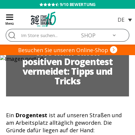
VERKAUF AN MINDERJÄHRIGE VERBOTEN
Menü
Blog
Suche
de
nach:
Grow
Wie man einen
Barato
Besuchen Sie unseren Online-Shop
positiven Drogentest
vermeidet: Tipps und
Tricks
Ein
Drogentest
ist auf unseren Straßen und
am Arbeitsplatz alltäglich geworden. Die
Gründe dafür liegen auf der Hand: