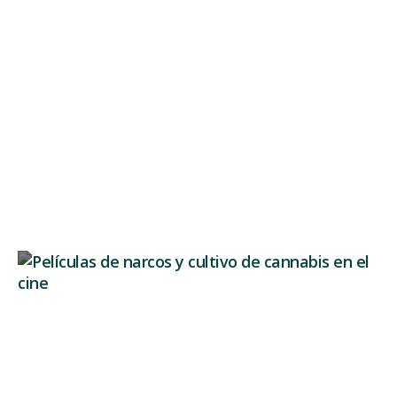
Auswirkungen von Joints auf die
Persönlichkeit: Veränderungen
Wenn man über die Wirkung von Joints spricht,
konzentrieren wir uns...
Weiterlesen
Drogenfilme: Die große Hollywood-Lüge
über den Cannabisanbau
Drogenfilme haben ein sehr konkretes Bild von
Cannabis geprägt: geheime...