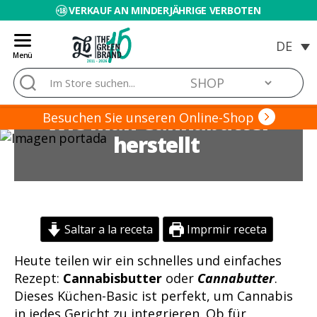
VERKAUF AN MINDERJÄHRIGE VERBOTEN
Menü
Blog
Suche
de
nach:
Grow
Wie man Cannabutter
Barato
Besuchen Sie unseren Online-Shop
herstellt
Saltar a la receta
Imprmir receta
Heute teilen wir ein schnelles und einfaches
Rezept:
Cannabisbutter
oder
Cannabutter
.
Dieses Küchen-Basic ist perfekt, um Cannabis
in jedes Gericht zu integrieren. Ob für