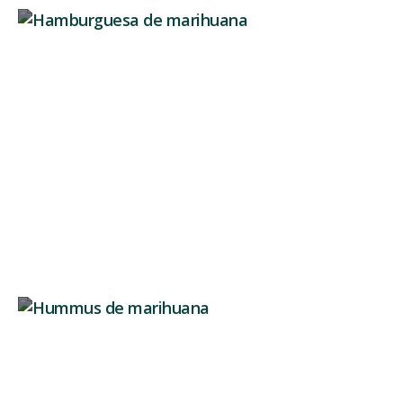
So bereiten Sie Marihuana-Burger zu
Marihuana-Burger verbinden die Beliebtheit dieser
berühmten Pflanze mit...
Weiterlesen
So bereiten Sie Marihuana-Hummus zu