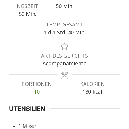
Minuten
NGSZEIT
50
Min.
Minuten
50
Min.
TEMP. GESAMT
day
Stunde
Minuten
1
d
1
Std.
40
Min.
ART DES GERICHTS
Acompañamiento
PORTIONEN
KALORIEN
10
180
kcal
UTENSILIEN
1 Mixer