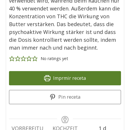
verwendet wird, während beim Rauchen nur
40 % verwendet werden. Außerdem kann die
Konzentration von THC die Wirkung von
Butter verstärken. Das bedeutet, dass die
psychoaktive Wirkung stärker ist und dass
die Dosis kontrolliert werden sollte, indem
man immer nach und nach beginnt.
No ratings yet
Imprmir receta
Pin receta
day
VORBEREITU
KOCHZEIT
1
d