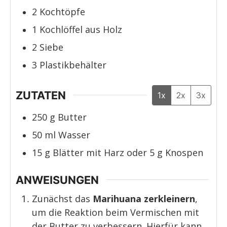
2 Kochtöpfe
1 Kochlöffel aus Holz
2 Siebe
3 Plastikbehälter
ZUTATEN
1x
2x
3x
250
g
Butter
50
ml
Wasser
15
g
Blätter mit Harz oder 5 g Knospen
ANWEISUNGEN
Zunächst das
Marihuana zerkleinern
,
um die Reaktion beim Vermischen mit
der Butter zu verbessern. Hierfür kann