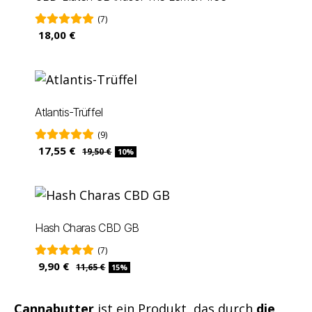
(7)
18,00 €
Atlantis-Trüffel
(9)
17,55 €
19,50 €
10%
Hash Charas CBD GB
(7)
9,90 €
11,65 €
15%
Cannabutter
ist ein Produkt, das durch
die