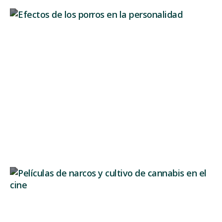
Auswirkungen von Joints auf die
Persönlichkeit: Veränderungen
Wenn man über die Wirkung von Joints spricht,
konzentrieren wir uns...
Weiterlesen
Drogenfilme: Die große Hollywood-Lüge
über den Cannabisanbau