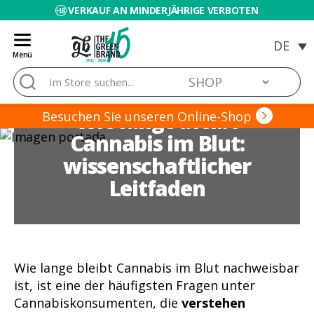
VERKAUF AN MINDERJÄHRIGE VERBOTEN
Menü
Blog
Suche
de
nach:
Grow
Wie lange bleibt
Barato
Besuchen Sie unseren Online-Shop
Cannabis im Blut:
wissenschaftlicher
Leitfaden
Wie lange bleibt Cannabis im Blut nachweisbar
ist, ist eine der häufigsten Fragen unter
Cannabiskonsumenten, die
verstehen