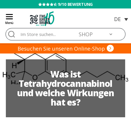
VERKAUF AN MINDERJÄHRIGE VERBOTEN
Menü
Blog
Suche
de
nach:
Grow
Barato
Besuchen Sie unseren Online-Shop
Was ist
Tetrahydrocannabinol
und welche Wirkungen
hat es?