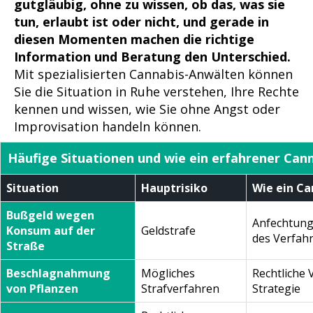
gutgläubig, ohne zu wissen, ob das, was sie
tun, erlaubt ist oder nicht, und gerade in
diesen Momenten machen die richtige
Information und Beratung den Unterschied.
Mit spezialisierten Cannabis-Anwälten können
Sie die Situation in Ruhe verstehen, Ihre Rechte
kennen und wissen, wie Sie ohne Angst oder
Improvisation handeln können.
Häufige Situationen und wie ein erfahrener Cann
Situation
Hauptrisiko
Wie ein Ca
Bußgeld wegen
Anfechtung
Konsum auf der
Geldstrafe
des Verfah
Straße
Beschlagnahmung
Mögliches
Rechtliche 
von Pflanzen
Strafverfahren
Strategie