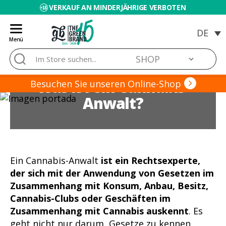
VERKAUF AN MINDERJÄHRIGE VERBOTEN
Menü
Blog
Suche
de
nach:
Grow
Was ist ein Cannabis-
Barato
Besuchen Sie unseren Online-Shop
Anwalt?
Ein Cannabis-Anwalt
ist ein Rechtsexperte,
der sich mit der Anwendung von Gesetzen im
Zusammenhang mit Konsum, Anbau, Besitz,
Cannabis-Clubs oder Geschäften im
Zusammenhang mit Cannabis auskennt
. Es
geht nicht nur darum, Gesetze zu kennen,