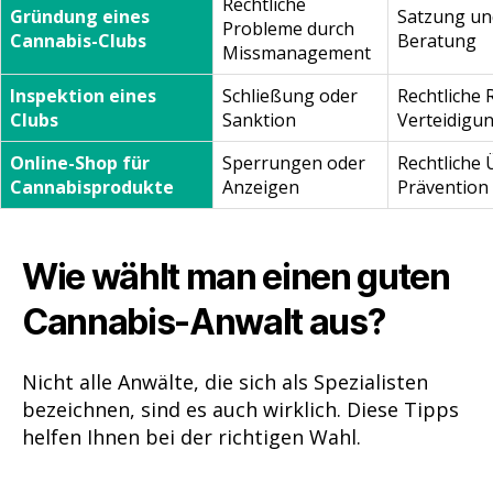
Rechtliche
Gründung eines
Satzung un
Probleme durch
Cannabis-Clubs
Beratung
Missmanagement
Inspektion eines
Schließung oder
Rechtliche 
Clubs
Sanktion
Verteidigu
Online-Shop für
Sperrungen oder
Rechtliche
Cannabisprodukte
Anzeigen
Prävention
Wie wählt man einen guten
Cannabis-Anwalt aus?
Nicht alle Anwälte, die sich als Spezialisten
bezeichnen, sind es auch wirklich. Diese Tipps
helfen Ihnen bei der richtigen Wahl.