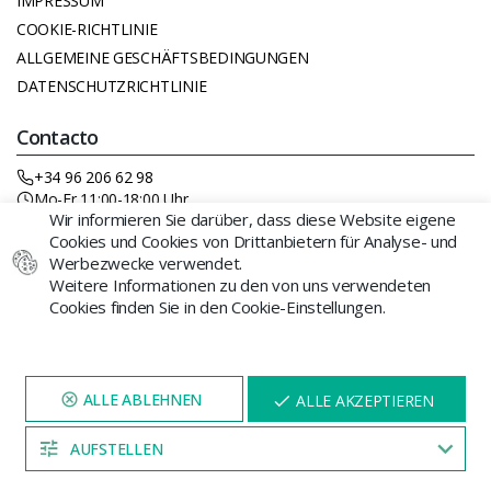
IMPRESSUM
COOKIE-RICHTLINIE
ALLGEMEINE GESCHÄFTSBEDINGUNGEN
DATENSCHUTZRICHTLINIE
Contacto
+34 96 206 62 98
Mo-Fr 11:00-18:00 Uhr
Wir informieren Sie darüber, dass diese Website eigene
Cookies und Cookies von Drittanbietern für Analyse- und
Werbezwecke verwendet.
Weitere Informationen zu den von uns verwendeten
Cookies finden Sie in den Cookie-Einstellungen.
BESUCHEN SIE UNSERE WEBSITE
X
ALLE AKZEPTIEREN
FÜR 5 MINUTEN, UND EIN
GROWBARATO DISTRIBUCIONES SL
- Av. Castellón 1, Silla
RABATT
ERSCHEINT HIER
(Valencia) 46460 B-98767239 © 2026 GB The Green Brand
AUFSTELLEN
Cannabissamen werden zu Dekorations- und Sammlerzwecken
04:52
verkauft. Growbarato.net ist nicht verantwortlich für deren