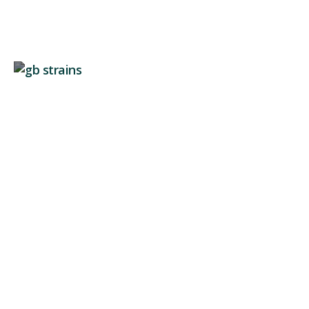
Unterschiede zwischen GB Strains und GB
Seeds
GB The Green Brand erlebt seit Jahren einen
unaufhaltsamen nationalen und...
Weiterlesen