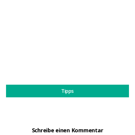
Biologische Schädlingsbekämpfung bei
Marihuana
Der biologische Pflanzenschutz gegen Schädlinge
bei Marihuana ist eine...
Weiterlesen
Tipps
Schreibe einen Kommentar