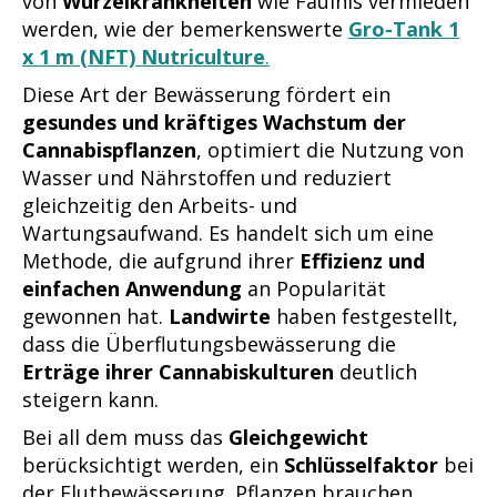
von
Wurzelkrankheiten
wie Fäulnis vermieden
werden, wie der bemerkenswerte
Gro-Tank 1
x 1 m (NFT) Nutriculture
.
Diese Art der Bewässerung fördert ein
gesundes und kräftiges Wachstum der
Cannabispflanzen
, optimiert die Nutzung von
Wasser und Nährstoffen und reduziert
gleichzeitig den Arbeits- und
Wartungsaufwand. Es handelt sich um eine
Methode, die aufgrund ihrer
Effizienz und
einfachen Anwendung
an Popularität
gewonnen hat.
Landwirte
haben festgestellt,
dass die Überflutungsbewässerung die
Erträge ihrer Cannabiskulturen
deutlich
steigern kann.
Bei all dem muss das
Gleichgewicht
berücksichtigt werden, ein
Schlüsselfaktor
bei
der Flutbewässerung. Pflanzen brauchen