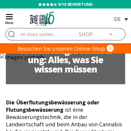
VERKAUF AN MINDERJÄHRIGE VERBOTEN
Menü
Blog
Suche
de
nach:
Grow
Überflutungsbewässer
Barato
Besuchen Sie unseren Online-Shop
ung: Alles, was Sie
wissen müssen
Die Überflutungsbewässerung oder
Flutungsbewässerung
ist eine
Bewässerungstechnik, die in der
Landwirtschaft und beim Anbau von Cannabis