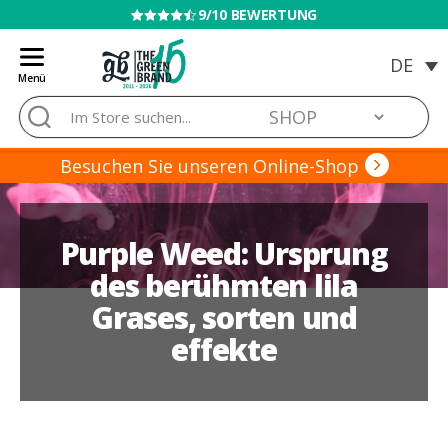
VERKAUF AN MINDERJÄHRIGE VERBOTEN
Menü
Blog
Suche
de
nach:
Grow
Barato
Besuchen Sie unseren Online-Shop
Purple Weed: Ursprung
des berühmten lila
Grases, sorten und
effekte