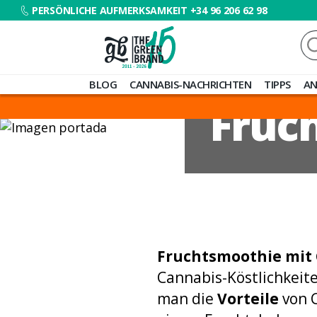
PERSÖNLICHE AUFMERKSAMKEIT +34 96 206 62 98
Su
na
Blog
BLOG
CANNABIS-NACHRICHTEN
TIPPS
AN
de
Fruc
Grow
Barato
Fruchtsmoothie mit
Cannabis-Köstlichkeite
man die
Vorteile
von C