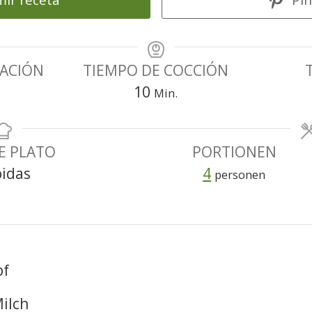
ir receta
Pin
RACIÓN
TIEMPO DE COCCIÓN
n
Minuten
10
Min.
E PLATO
PORTIONEN
idas
4
personen
pf
Milch