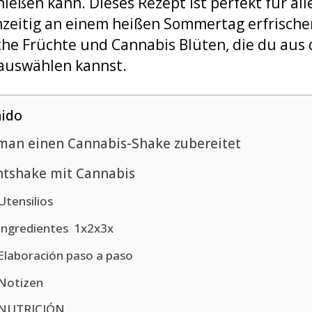
eßen kann. Dieses Rezept ist perfekt für all
hzeitig an einem heißen Sommertag erfrische
sche Früchte und Cannabis Blüten, die du aus
auswählen kannst.
ido
man einen Cannabis-Shake zubereitet
htshake mit Cannabis
Utensilios
Ingredientes 1x2x3x
Elaboración paso a paso
Notizen
NUTRICIÓN