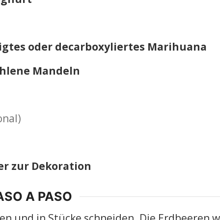
gtes oder decarboxyliertes Marihuana
lene Mandeln
onal)
er zur Dekoration
ASO A PASO
en und in Stücke schneiden. Die Erdbeeren 