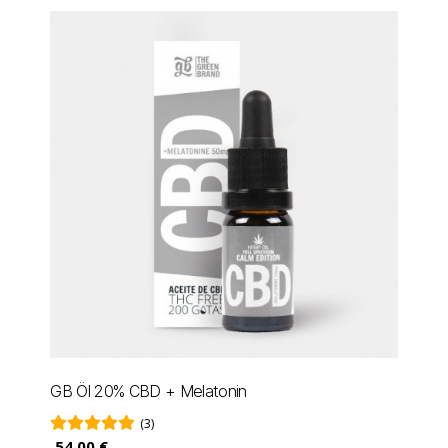
GB Öl 20% CBD + Melatonin
(3)
54,00 €