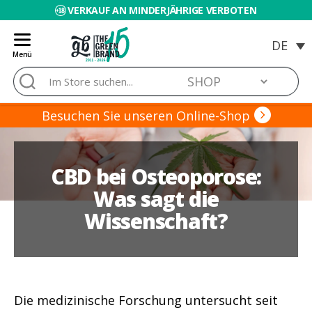
VERKAUF AN MINDERJÄHRIGE VERBOTEN
Menü
Blog
Suche
de
nach:
Grow
Barato
Besuchen Sie unseren Online-Shop
CBD bei Osteoporose:
Was sagt die
Wissenschaft?
Die medizinische Forschung untersucht seit