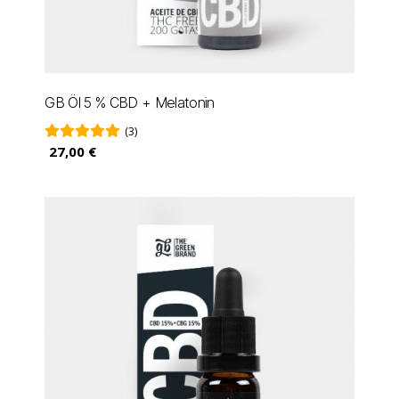
GB Öl 5 % CBD + Melatonin
(3)
27,00 €