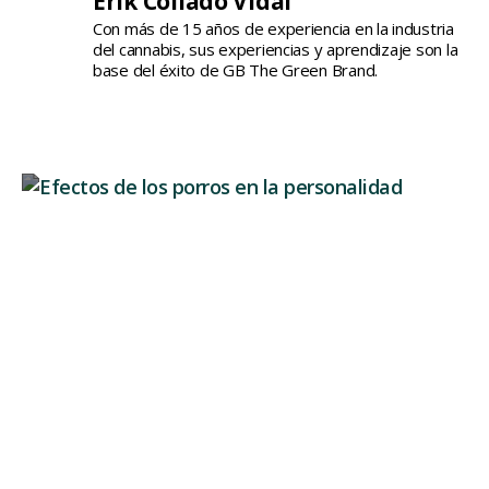
Erik Collado Vidal
Con más de 15 años de experiencia en la industria
del cannabis, sus experiencias y aprendizaje son la
base del éxito de GB The Green Brand.
Auswirkungen von Joints auf die
Persönlichkeit: Veränderungen
Wenn man über die Wirkung von Joints spricht,
konzentrieren wir uns...
Weiterlesen