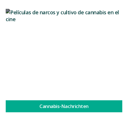
Drogenfilme: Die große Hollywood-Lüge
über den Cannabisanbau
Drogenfilme haben ein sehr konkretes Bild von
Cannabis geprägt: geheime...
Weiterlesen
Cannabis-Nachrichten