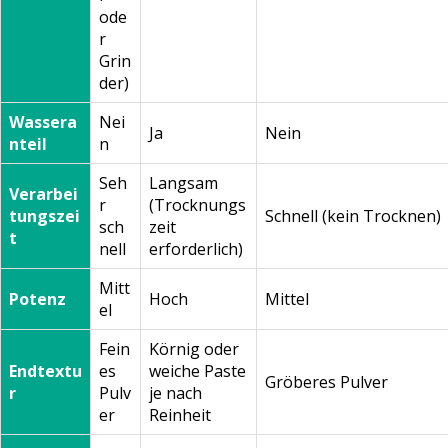
ode
r
Grin
der)
Wassera
Nei
Ja
Nein
nteil
n
Seh
Langsam
Verarbei
r
(Trocknungs
tungszei
Schnell (kein Trocknen)
sch
zeit
t
nell
erforderlich)
Mitt
Potenz
Hoch
Mittel
el
Fein
Körnig oder
Endtextu
es
weiche Paste
Gröberes Pulver
r
Pulv
je nach
er
Reinheit