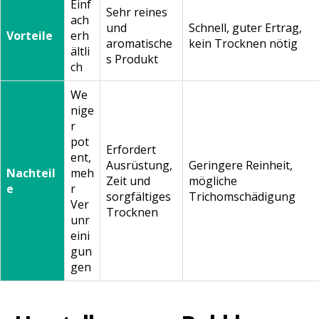
Einf
Sehr reines
ach
und
Schnell, guter Ertrag,
Vorteile
erh
aromatische
kein Trocknen nötig
ältli
s Produkt
ch
We
nige
r
pot
Erfordert
ent,
Ausrüstung,
Geringere Reinheit,
Nachteil
meh
Zeit und
mögliche
e
r
sorgfältiges
Trichomschädigung
Ver
Trocknen
unr
eini
gun
gen