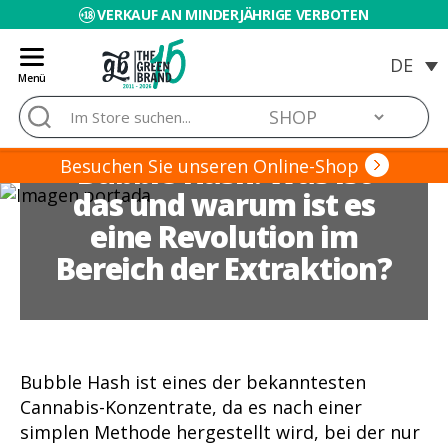
VERKAUF AN MINDERJÄHRIGE VERBOTEN
Menü
Blog
Suche
de
nach:
Grow
Bubble Hash: Was ist
Barato
Besuchen Sie unseren Online-Shop
das und warum ist es
eine Revolution im
Bereich der Extraktion?
Bubble Hash ist eines der bekanntesten
Cannabis-Konzentrate, da es nach einer
simplen Methode hergestellt wird, bei der nur