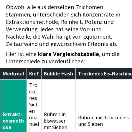
Obwohl alle aus denselben Trichomen
stammen, unterscheiden sich Konzentrate in
Extraktionsmethode, Reinheit, Potenz und
Verwendung. Jedes hat seine Vor- und
Nachteile; die Wahl hängt von Equipment,
Zeitaufwand und gewünschtem Erlebnis ab.
Hier ist eine
klare Vergleichstabelle
, um die
Unterschiede zu verdeutlichen:
Merkmal
Kief
Bubble Hash
Trockenes Eis-Haschis
Tro
cke
nes
Sieb
en
Extrakti
Rühren in
(ma
Rühren mit Trockeneis
onsmeth
Eiswasser
nuel
und Sieben
ode
mit Sieben
l