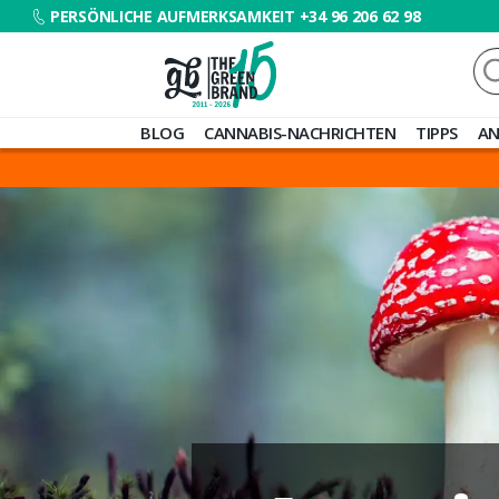
PERSÖNLICHE AUFMERKSAMKEIT +34 96 206 62 98
Su
na
Blog
BLOG
CANNABIS-NACHRICHTEN
TIPPS
AN
de
Grow
Barato