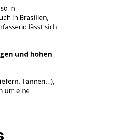
lso in
ch in Brasilien,
fassend lässt sich
rigen und hohen
iefern, Tannen…),
ch um eine
s