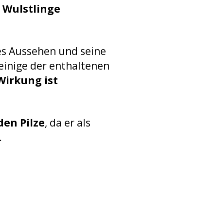
 Wulstlinge
tes Aussehen und seine
 einige der enthaltenen
Wirkung ist
en Pilze
, da er als
.