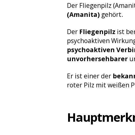
Der Fliegenpilz (Amanit
(Amanita)
gehört.
Der
Fliegenpilz
ist be
psychoaktiven Wirkunge
psychoaktiven Verb
unvorhersehbarer
un
Er ist einer der
bekann
roter Pilz mit weißen
Hauptmerkma