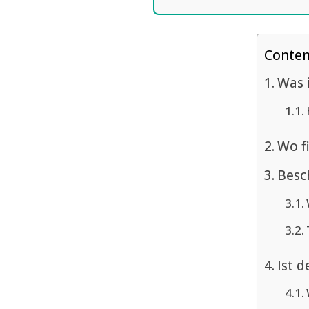
Conten
Was i
Wo f
Besc
Ist d