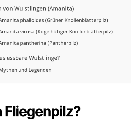
n von Wulstlingen (Amanita)
Amanita phalloides (Grüner Knollenblätterpilz)
Amanita virosa (Kegelhütiger Knollenblätterpilz)
Amanita pantherina (Pantherpilz)
 es essbare Wulstlinge?
Mythen und Legenden
n Fliegenpilz?