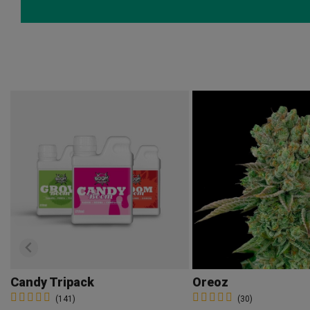
Candy Tripack
Oreoz
(141)
(30)