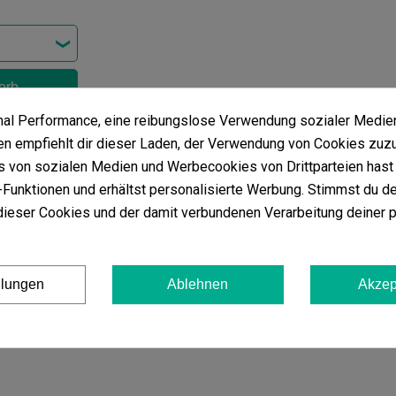
orb
imal Performance, eine reibungslose Verwendung sozialer Medie
en von
Scrog-Netz in 2 m Breite
 empfiehlt dir dieser Laden, der Verwendung von Cookies zuz
 von sozialen Medien und Werbecookies von Drittparteien hast 
ewertungen in deiner Sprache. Sieh dir alle an, indem du auf ‚Ko
Funktionen und erhältst personalisierte Werbung. Stimmst du de
ieser Cookies und der damit verbundenen Verarbeitung deiner 
anderen Sprachen anzeigen
llungen
Ablehnen
Akzep