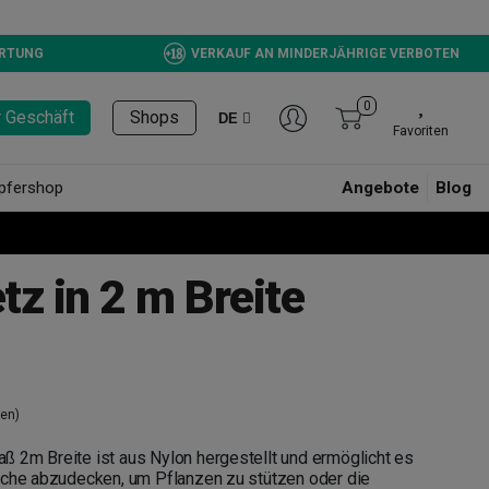
ERTUNG
VERKAUF AN MINDERJÄHRIGE VERBOTEN
0
r Geschäft
Shops
DE
Favoriten
pfershop
Angebote
Blog
z in 2 m Breite
en)
 2m Breite ist aus Nylon hergestellt und ermöglicht es
äche abzudecken, um Pflanzen zu stützen oder die