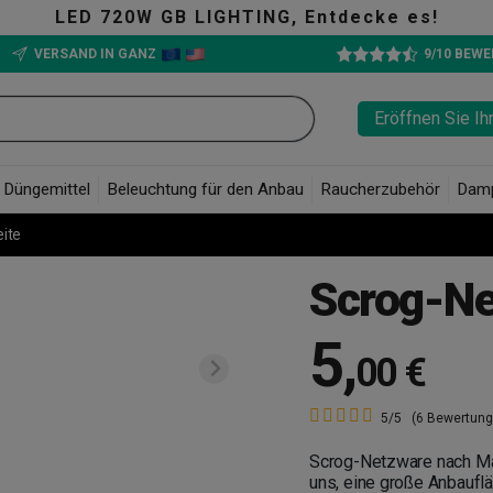
LED 720W GB LIGHTING, Entdecke es!
VERSAND IN GANZ
9/10 BEW
Eröffnen Sie Ih
Düngemittel
Beleuchtung für den Anbau
Raucherzubehör
Dam
eite
Scrog-Net
5
,
00 €
5/5
(6 Bewertung
Scrog-Netzware nach Maß
uns, eine große Anbaufl