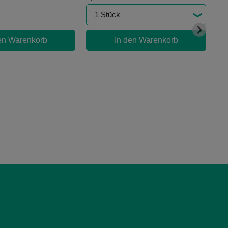
en Warenkorb
In den Warenkorb
Sk
0,