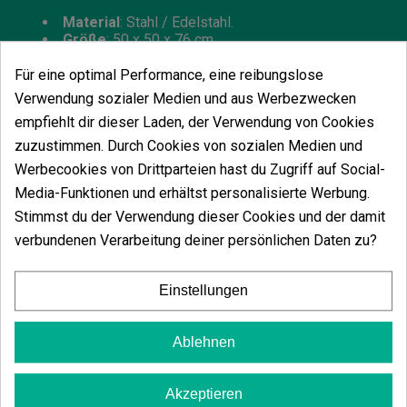
Material
: Stahl / Edelstahl.
Größe
: 50 x 50 x 76 cm.
Gewicht
: 20 kg.
Klinge
: 2 Klingen aus 316L-Edelstahl.
Für eine optimal Performance, eine reibungslose
Absaugung
: Ja.
Verwendung sozialer Medien und aus Werbezwecken
Luftgekühlter Motor
: Ja.
empfiehlt dir dieser Laden, der Verwendung von Cookies
Arbeitsbereich
: 45 x 45 cm.
Einstellbare Klinge
: Ja.
zuzustimmen. Durch Cookies von sozialen Medien und
Gitter
: gemischt 7x10 mm.
Werbecookies von Drittparteien hast du Zugriff auf Social-
Motor
: Hochleistungs-Industriemotor.
Media-Funktionen und erhältst personalisierte Werbung.
Motorleistung
: 60 W.
Spannung
: 85-265 V - 50-60 Hz.
Stimmst du der Verwendung dieser Cookies und der damit
Sicherheitssystem
: Ja.
verbundenen Verarbeitung deiner persönlichen Daten zu?
Geräuschpegel
: 60 dB.
Betriebstemperatur
: -20° bis 40°.
Gestell
: Tisch und Beine aus hochwertigem
Einstellungen
Stahl.
Einstellbare Leistung
: 0 bis 100%.
Produktivität
: 10 kg/h.
Ablehnen
Maximale Arbeitsdrehzahl
: 1.600 U/min.
Garantie
: 3 Jahre.
Herstell
Akzeptieren