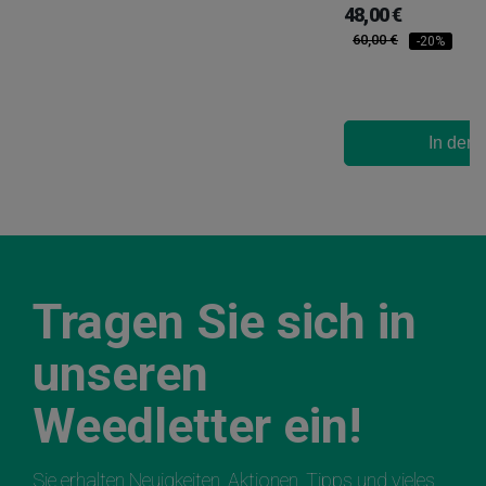
48,00 €
60,00 €
-20%
In den
Tragen Sie sich in
unseren
Weedletter ein!
Sie erhalten Neuigkeiten, Aktionen, Tipps und vieles