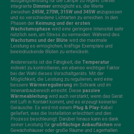
Ausgangsleistung für die Lampe zu regeln. Dieser
integrierte
Dimmer
ermöglicht es, die Werte
zwischen
245W, 270W, 315W und 345W
anzupassen
und so verschiedene Lichtarten zu erreichen. In den
Phasen der
Keimung und der ersten
Wachstumsphase
wird eine geringere Intensität sehr
nützlich sein, um Stress zu vermeiden. Während des
Wachstums und der Blüte
wird die maximale
Leistung es ermöglichen, kräftige Exemplare und
beeindruckende Blüten zu entwickeln.
Andererseits ist die Fähigkeit, die
Temperatur
indirekt zu kontrollieren, ein ebenso wichtiger Faktor
bei der Wahl dieses Vorschaltgeräts. Mit der
Möglichkeit, die Leistung zu regulieren, wird eine
bessere
Wärmeregulierung
im Schrank und im
Innenanbaubereich erreicht. Diese
passive
Wärmeableitung
wird auch verstärkt, wenn das Gerät
mit Luft in Kontakt kommt, und es erzeugt keinerlei
Geräusche. Es wird mit einem
Plug & Play
-Kabel
geliefert, was die Installation erleichtert und den
Prozess beschleunigt. Darüber hinaus kann es dank
seiner Leistung für
großflächige Anbauflächen
wie
Gewächshäuser oder große Räume und Lagerhallen