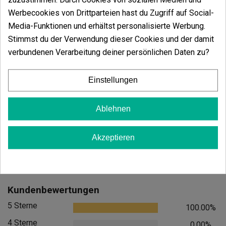
Werbecookies von Drittparteien hast du Zugriff auf Social-
Media-Funktionen und erhältst personalisierte Werbung.
Stimmst du der Verwendung dieser Cookies und der damit
verbundenen Verarbeitung deiner persönlichen Daten zu?
Candy Tripack
Oreoz
Einstellungen
(141)
(30)
13,60 €
7,20 €
Ablehnen
17,00 €
9,00 €
-20%
-20%
Akzeptieren
In den Warenkorb
In den
Kundenbewertungen
5 Sterne
100.00%
4 Sterne
0.00%