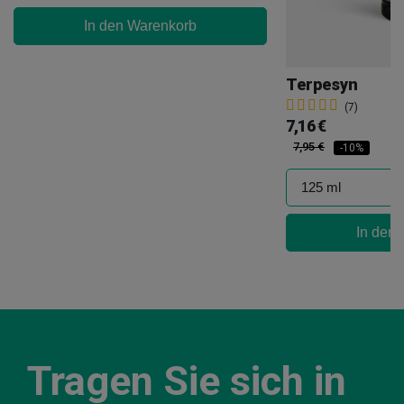
In den Warenkorb
Terpesyn
(7)
7,16 €
7,95 €
-10%
In den
Tragen Sie sich in