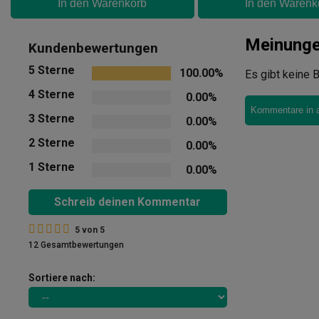
In den Warenkorb
In den Warenk
Meinung
Kundenbewertungen
5 Sterne
100.00%
Es gibt keine B
4 Sterne
0.00%
Kommentare in 
3 Sterne
0.00%
2 Sterne
0.00%
1 Sterne
0.00%
Schreib deinen Kommentar
5
von
5
12 Gesamtbewertungen
Sortiere nach: