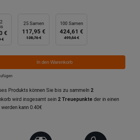
 2
25 Samen
100 Samen
is
117,95 €
424,61 €
0 €
138,76 €
499,54 €
 €
In den Warenkorb
zufügen
eses Produkts können Sie bis zu sammeln
2
enkorb wird insgesamt sein
2
Treuepunkte
der in einen
t werden kann
0.40€