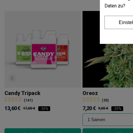
Daten zu?
Einste
Candy Tripack
Oreoz
(141)
(30)
13,60 €
7,20 €
17,00 €
9,00 €
-20%
-20%