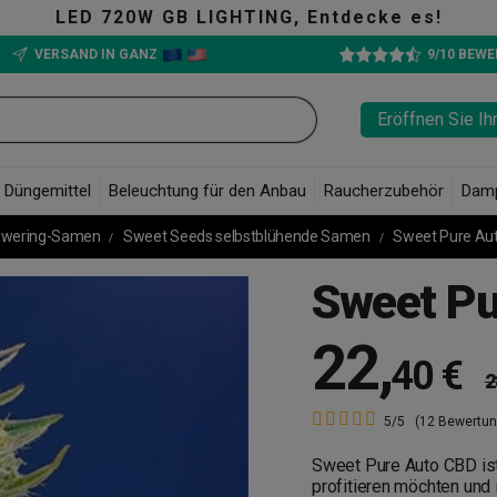
Entdecke es!
VERSAND IN GANZ
9/10 BEW
Eröffnen Sie Ih
Düngemittel
Beleuchtung für den Anbau
Raucherzubehör
Dam
owering-Samen
Sweet Seeds selbstblühende Samen
Sweet Pure Au
Sweet Pu
22
,
40 €
2
5/5
(12 Bewertu
Sweet Pure Auto CBD ist
profitieren möchten und