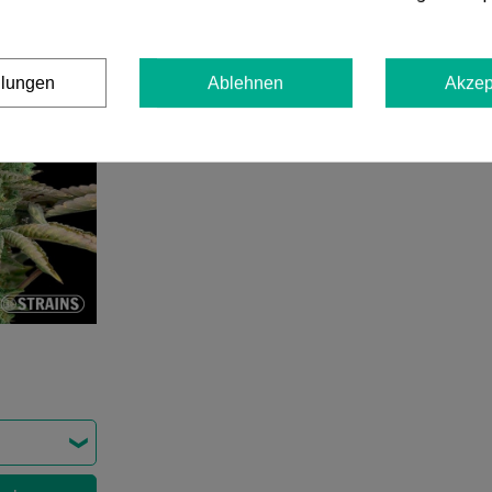
llungen
Ablehnen
Akzep