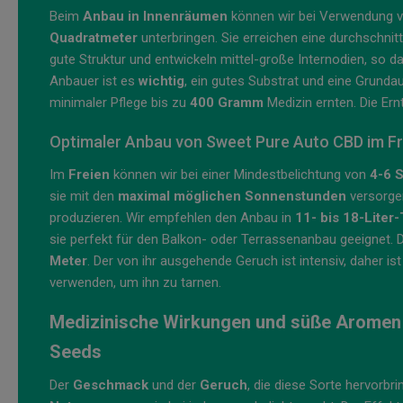
Beim
Anbau in Innenräumen
können wir bei Verwendung 
Quadratmeter
unterbringen. Sie erreichen eine durchschni
gute Struktur und entwickeln mittel-große Internodien, so das
Anbauer ist es
wichtig
, ein gutes Substrat und eine Grund
minimaler Pflege bis zu
400 Gramm
Medizin ernten. Die Er
Optimaler Anbau von Sweet Pure Auto CBD im Fr
Im
Freien
können wir bei einer Mindestbelichtung von
4-6 
sie mit den
maximal möglichen Sonnenstunden
versorgen
produzieren. Wir empfehlen den Anbau in
11- bis 18-Liter
sie perfekt für den Balkon- oder Terrassenanbau geeignet. D
Meter
. Der von ihr ausgehende Geruch ist intensiv, daher is
verwenden, um ihn zu tarnen.
Medizinische Wirkungen und süße Aromen
Seeds
Der
Geschmack
und der
Geruch
, die diese Sorte hervorbr