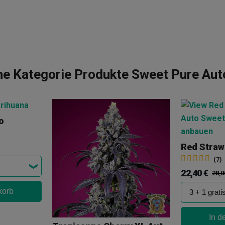
he Kategorie Produkte Sweet Pure Au
o
(7)
22,40 €
28,0
korb
In d