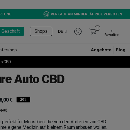
ERTUNG
VERKAUF AN MINDERJÄHRIGE VERBOTEN
0
r Geschäft
Shops
DE
Favoriten
pfershop
Angebote
Blog
to CBD
re Auto CBD
8,00 €
20%
ngen)
 perfekt für Menschen, die von den Vorteilen von CBD
 ihre eigene Medizin auf kleinem Raum anbauen wollen.