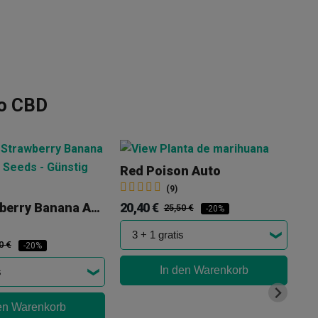
to CBD
Red Poison Auto
+ 
(9)
20,40 €
19
Red Strawberry Banana Auto
25,50 €
-20%
0 €
-20%
In den Warenkorb
en Warenkorb