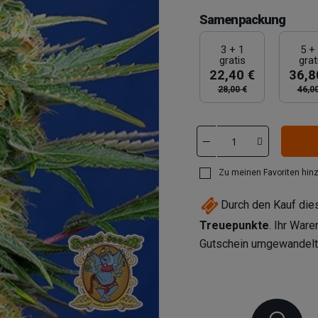
Samenpackung
3 + 1
5 +
gratis
grat
22,40 €
36,8
28,00 €
46,00
Zu meinen Favoriten hin
Durch den Kauf di
Treuepunkte
. Ihr War
Gutschein umgewandel