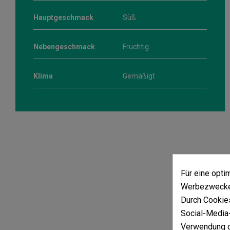
Hauptgeschmack
Süß
Nebengeschmack
Fruchtig
Klima
Gemäßigt
Für eine opt
Werbezwecken
Durch Cookies
Social-Media-
Verwendung d