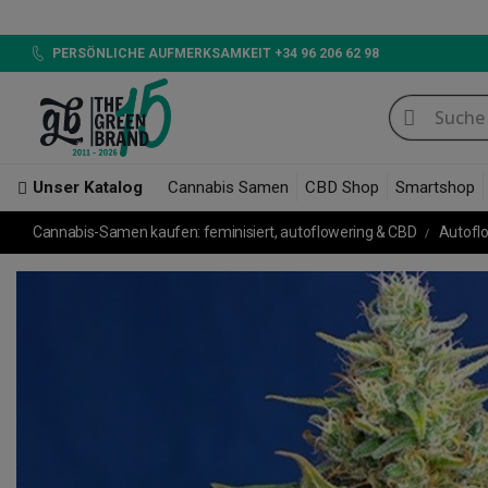
LED 720W GB LIGHTING, 
PERSÖNLICHE AUFMERKSAMKEIT +34 96 206 62 98
Unser Katalog
Cannabis Samen
CBD Shop
Smartshop
Cannabis-Samen kaufen: feminisiert, autoflowering & CBD
Autofl