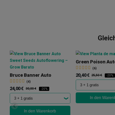
Gleic
Green Poison Aut
(6)
20,40 €
Bruce Banner Auto
25,50 €
-20%
(4)
24,00 €
30,00 €
-20%
In den Waren
In den Warenkorb