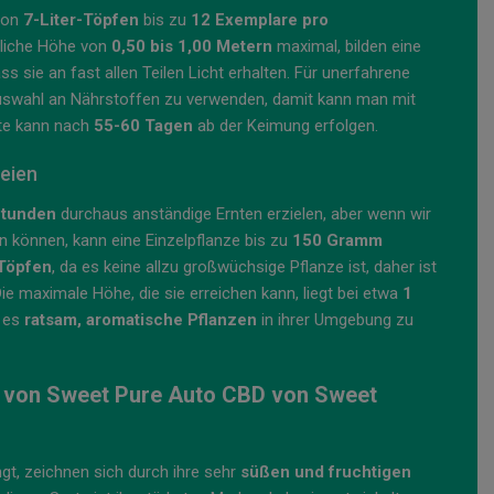
von
7-Liter-Töpfen
bis zu
12 Exemplare pro
ttliche Höhe von
0,50 bis 1,00 Metern
maximal, bilden eine
s sie an fast allen Teilen Licht erhalten. Für unerfahrene
auswahl an Nährstoffen zu verwenden, damit kann man mit
nte kann nach
55-60 Tagen
ab der Keimung erfolgen.
eien
Stunden
durchaus anständige Ernten erzielen, aber wenn wir
 können, kann eine Einzelpflanze bis zu
150 Gramm
-Töpfen
, da es keine allzu großwüchsige Pflanze ist, daher ist
ie maximale Höhe, die sie erreichen kann, liegt bei etwa
1
t es
ratsam, aromatische Pflanzen
in ihrer Umgebung zu
 von Sweet Pure Auto CBD von Sweet
ingt, zeichnen sich durch ihre sehr
süßen und fruchtigen