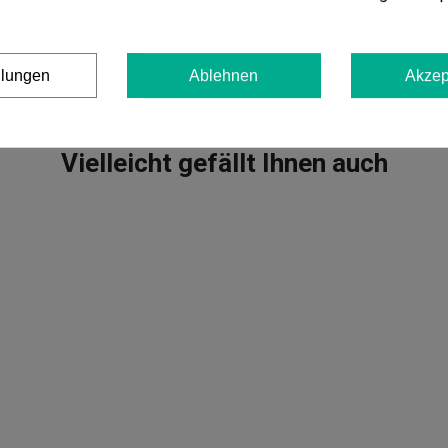
Sativa/Indica
: 25/75 %
Blütezeit
: 60-65 Tage ab Keimung.
Höhe
: 0,7-1 m im Innen- und Außenbereich.
llungen
Ablehnen
Akzep
Vielleicht gefällt Ihnen auch