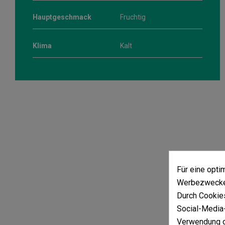
Hauptgeschmack
Fruchtig
Klima
Kalt
Für eine opt
Werbezwecken
Durch Cookies
Social-Media-
Verwendung d