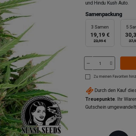
und Hindu Kush Auto.
Samenpackung
3 Samen
5 S
19,19 €
30,
23,99 €
37,9
Zu meinen Favoriten hin
Durch den Kauf di
Treuepunkte
. Ihr War
Gutschein umgewandel