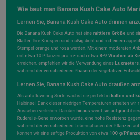
Wie baut man Banana Kush Cake Auto Mar
Lernen Sie, Banana Kush Cake Auto drinnen an
Die Banana Kush Cake Auto hat eine
mittlere Größe
und e
Blätter. Ihre Knospen sind mäßig dicht und mit einem appet
Stempel orange und rosa werden. Mit einem moderaten Anb
mit etwa 10 Pflanzen pro m² nach etwa
8-9 Wochen ab K
erreichen, empfehlen wir die Verwendung eines
Luxmeters
während der verschiedenen Phasen der vegetativen Entwicklu
Lernen Sie, Banana Kush Cake Auto draußen an
Als autoflowering Sorte wächst sie perfekt in
kalten und k
Halbinsel. Dank dieser niedrigen Temperaturen erhalten wir
r
Aussehen verleihen. Darüber hinaus weist sie aufgrund ihres
Ruderalis-Gene erworben wurde, eine hohe Resistenz gegen a
während der verschiedenen Lebensphasen der Pflanzen auf
können wir eine saftige Produktion von etwa
100 g/Pflanz