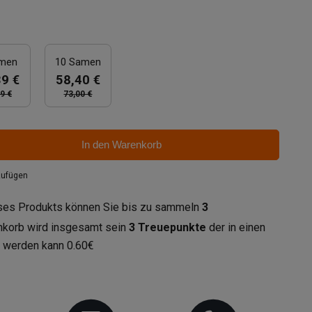
amen
10 Samen
39 €
58,40 €
9 €
73,00 €
In den Warenkorb
zufügen
eses Produkts können Sie bis zu sammeln
3
enkorb wird insgesamt sein
3
Treuepunkte
der in einen
t werden kann
0.60€