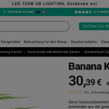
 Entdecke es!
VERSAND IN GANZ
9/10 BEW
Eröffnen Sie Ih
Düngemittel
Beleuchtung für den Anbau
Raucherzubehör
Dam
owering-Samen
Sensi Seeds selbstblühende Samen
Banana Kush Ca
Banana K
30
,
39 €
3
5/5
(3 Bewertung
Sensi Seeds präsentiert
entstanden aus der gen