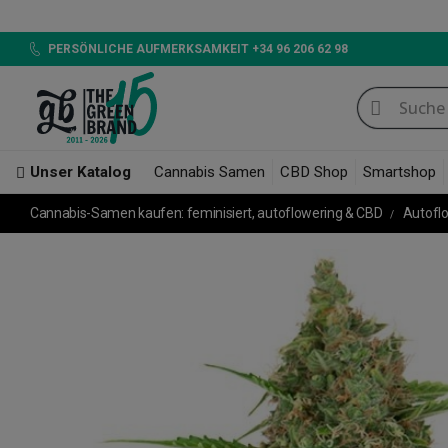
LED 720W GB LIGHTING,
PERSÖNLICHE AUFMERKSAMKEIT +34 96 206 62 98
Unser Katalog
Cannabis Samen
CBD Shop
Smartshop
Cannabis-Samen kaufen: feminisiert, autoflowering & CBD
Autofl