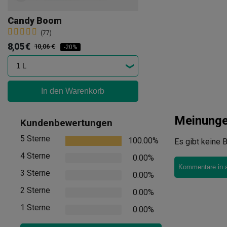
Candy Boom
(77)
8,05 €
10,06 €
-20%
In den Warenkorb
Meinung
Kundenbewertungen
5 Sterne
100.00%
Es gibt keine B
4 Sterne
0.00%
Kommentare in 
3 Sterne
0.00%
2 Sterne
0.00%
1 Sterne
0.00%