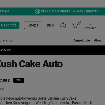
ERTUNG
VERKAUF AN MINDERJÄHRIGE VERBOTEN
0
r Geschäft
Shops
DE
Favoriten
pfershop
Angebote
Blog
ke Auto
ush Cake Auto
7,99 €
20%
en)
 die neue autoflowering Sorte Banana Kush Cake,
etischen Kreuzung von Wedding Cheesecake, Banana Kush