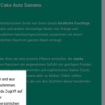
 Cake Auto Samens
 fantastischen Sorte von Sensi Seeds
köstliche fruchtige
ane und andere zitrusartige Noten von Orange und
en deutlichen Haschischgeschmack zusammen mit einem
 dichten Rauch im ganzen Raum erzeugt.
ke Auto als eine potente Pflanze einstufen, die
starke
 den Rauchern ein angenehmes Gefühl von geistigem Frieden
leichten energetisierenden und euphorischen Sativa-Touch,
mit diesem Marihuana aktiv zu bleiben. Daher sollten
n und aus
enten Genetik sein, die von den Züchtern dieser berühmten
ustimmen.
du Zugriff auf
to
r
persönlichen