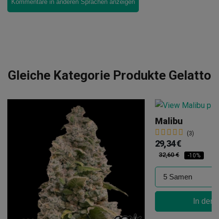
Kommentare in anderen Sprachen anzeigen
Gleiche Kategorie Produkte Gelatto
Malibu
(3)
29,34 €
32,60 €
-10%
In den