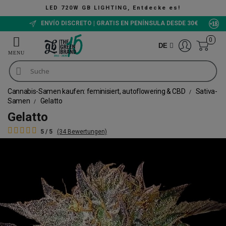
 GB LIGHTING, Entdecke es!
ENVÍO DISCRETO | GRATIS EN PENÍNSULA DESDE 30€
0
DE
Cannabis-Samen kaufen: feminisiert, autoflowering & CBD
Sativa-
Samen
Gelatto
Gelatto
5 / 5
(34 Bewertungen)