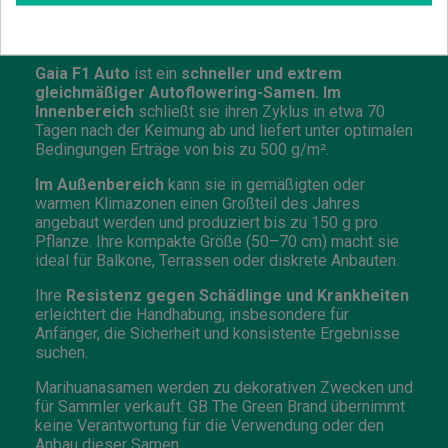
Anbau des autoflowering Samens Gaia F1 im
Innen- und Außenbereich
Gaia F1 Auto
ist ein
schneller und extrem
gleichmäßiger Autoflowering-Samen. Im
Innenbereich
schließt sie ihren Zyklus in etwa 70
Tagen nach der Keimung ab und liefert unter optimalen
Bedingungen Erträge von bis zu 500 g/m².
Im Außenbereich
kann sie in gemäßigten oder
warmen Klimazonen einen Großteil des Jahres
angebaut werden und produziert bis zu 150 g pro
Pflanze. Ihre kompakte Größe (50–70 cm) macht sie
ideal für Balkone, Terrassen oder diskrete Anbauten.
Ihre
Resistenz gegen Schädlinge und Krankheiten
erleichtert die Handhabung, insbesondere für
Anfänger, die Sicherheit und konsistente Ergebnisse
suchen.
Marihuanasamen werden zu dekorativen Zwecken und
für Sammler verkauft. GB The Green Brand übernimmt
keine Verantwortung für die Verwendung oder den
Anbau dieser Samen.