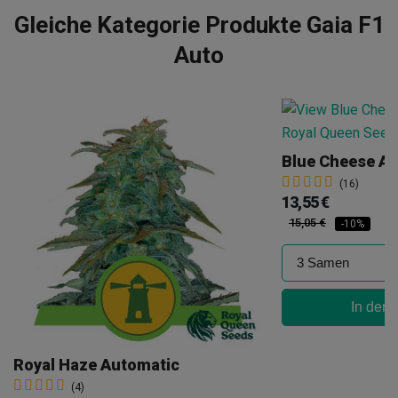
Gleiche Kategorie Produkte Gaia F1
Auto
Blue Cheese A
(16)
13,55 €
15,05 €
-10%
In den
Royal Haze Automatic
(4)