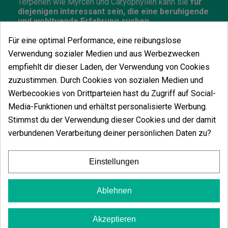
Terpenen wie Myrcen und Caryophyllen kann sie
für
diejenigen interessant sein, die eine beruhigende
und wohltuende Erfahrung suchen
.
Für eine optimal Performance, eine reibungslose
Geschmack und Aroma dieser Sorte
Verwendung sozialer Medien und aus Werbezwecken
Das
aromatische Profil von Gaia F1 Auto
ist
empfiehlt dir dieser Laden, der Verwendung von Cookies
komplex und ansprechend. Es zeichnen sich
süße
und fruchtige Noten mit zitrusartigen Nuancen
zuzustimmen. Durch Cookies von sozialen Medien und
und einem frischen, minzigen Hintergrund
ab. Ihr
Werbecookies von Drittparteien hast du Zugriff auf Social-
Terpenreichtum umfasst:
Media-Funktionen und erhältst personalisierte Werbung.
Myrcen
: erdiges und entspannendes Aroma.
Stimmst du der Verwendung dieser Cookies und der damit
Terpinolen
: frische und kräuterige Noten.
verbundenen Verarbeitung deiner persönlichen Daten zu?
Caryophyllen
: würzige Nuance.
Pinen
: harzige und natürliche Note.
Einstellungen
Im Mund bietet sie eine
ausgewogene Kombination
aus süßer Ananas, lebhaften Zitrusfrüchten und
einem leichten Kräuterhauch
, der Tiefe verleiht. Es
Ablehnen
ist eine Sorte, die nicht nur durch ihre Potenz, sondern
auch durch ein vollständiges sensorisches Erlebnis
besticht.
Akzeptieren