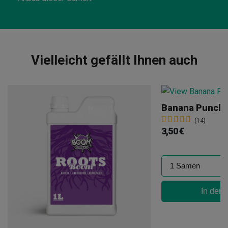
Vielleicht gefällt Ihnen auch
Banana Punch
(14)
3,50 €
In den