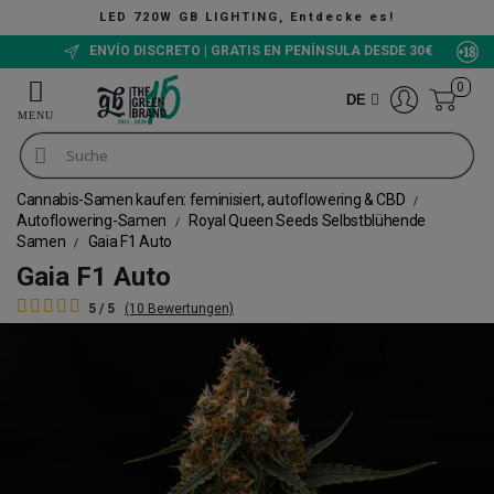
NG, Entdecke es!
ENVÍO DISCRETO | GRATIS EN PENÍNSULA DESDE 30€
0
DE
Cannabis-Samen kaufen: feminisiert, autoflowering & CBD
Autoflowering-Samen
Royal Queen Seeds Selbstblühende
Samen
Gaia F1 Auto
Gaia F1 Auto
5 / 5
(10 Bewertungen)