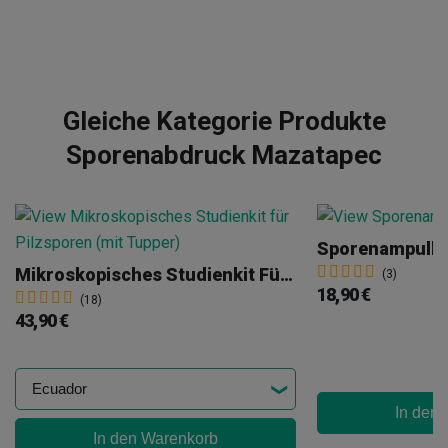
Gleiche Kategorie Produkte
Sporenabdruck Mazatapec
Sporenampulle
Mikroskopisches Studienkit Für Pilzsporen (mit Tupper)
(3)
18,90 €
(18)
43,90 €
In den
In den Warenkorb