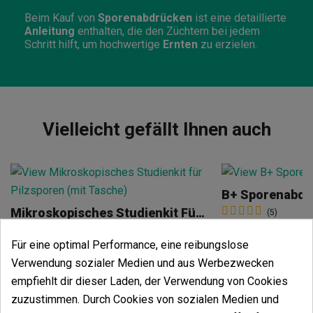
Beim Kauf von
Sporenabdrücken
ist eine detaillierte
Anleitung
enthalten, die den Züchtern bei jedem
Schritt hilft, um hochwertige
Ernten
zu erzielen.
Vielleicht gefällt Ihnen auch
B+ Sporenabdr
Mikroskopisches Studienkit Für Pilzsporen (mit Tasche)
(5)
19,00 €
(3)
42,85 €
Für eine optimal Performance, eine reibungslose
Verwendung sozialer Medien und aus Werbezwecken
empfiehlt dir dieser Laden, der Verwendung von Cookies
zuzustimmen. Durch Cookies von sozialen Medien und
In den