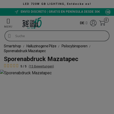
LED 720W GB LIGHTING, Entdecke es!
ENVÍO DISCRETO | GRATIS EN PENÍNSULA DESDE 30€
0
DE
Smartshop
Halluzinogene Pilze
Psilocybinsporen
Sporenabdruck Mazatapec
Sporenabdruck Mazatapec
5 / 5
(15 Bewertungen)