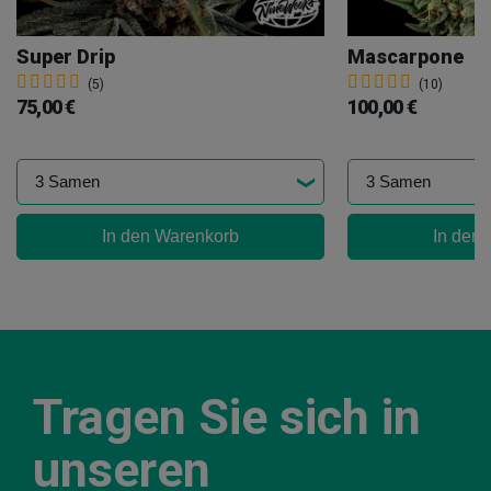
Super Drip
Mascarpone
(5)
(10)
75,00 €
100,00 €
In den Warenkorb
In den
Tragen Sie sich in
unseren