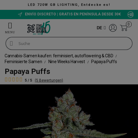
NG, Entdecke es!
ENVÍO DISCRETO | GRATIS EN PENÍNSULA DESDE 30€
0
DE
Cannabis-Samen kaufen: feminisiert, autoflowering & CBD
Feminisierte Samen
Nine Weeks Harvest
Papaya Puffs
Papaya Puffs
5 / 5
(5 Bewertungen)