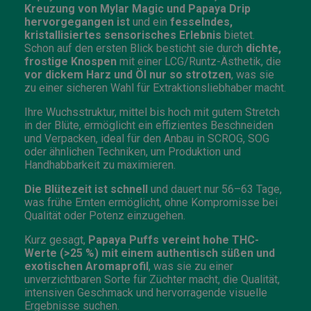
Kreuzung von Mylar Magic und Papaya Drip
hervorgegangen ist
und ein
fesselndes,
kristallisiertes sensorisches Erlebnis
bietet.
Schon auf den ersten Blick besticht sie durch
dichte,
frostige Knospen
mit einer LCG/Runtz-Ästhetik, die
vor dickem Harz und Öl nur so strotzen
, was sie
zu einer sicheren Wahl für Extraktionsliebhaber macht.
Ihre Wuchsstruktur, mittel bis hoch mit gutem Stretch
in der Blüte, ermöglicht ein effizientes Beschneiden
und Verpacken, ideal für den Anbau in SCROG, SOG
oder ähnlichen Techniken, um Produktion und
Handhabbarkeit zu maximieren.
Die Blütezeit ist schnell
und dauert nur 56–63 Tage,
was frühe Ernten ermöglicht, ohne Kompromisse bei
Qualität oder Potenz einzugehen.
Kurz gesagt,
Papaya Puffs vereint hohe THC-
Werte (>25 %) mit einem authentisch süßen und
exotischen Aromaprofil
, was sie zu einer
unverzichtbaren Sorte für Züchter macht, die Qualität,
intensiven Geschmack und hervorragende visuelle
Ergebnisse suchen.