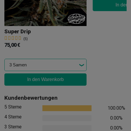
In den
Super Drip
(5)
75,00 €
In den Warenkorb
Kundenbewertungen
5 Sterne
100.00%
4 Sterne
0.00%
3 Sterne
0.00%