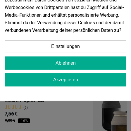
Werbecookies von Drittparteien hast du Zugriff auf Social-
Für welche Art von Labor ist es konzipiert?
Media-Funktionen und erhältst personalisierte Werbung.
Es ist für Labore konzipiert, die wärmeempfindliche
Stimmst du der Verwendung dieser Cookies und der damit
Proben trocknen und deren Eigenschaften nach der
Rehydrierung erhalten müssen.
verbundenen Verarbeitung deiner persönlichen Daten zu?
Einstellungen
Ablehnen
Vielleicht gefällt Ihnen auch
Akzeptieren
Rosin Papier GB
(6)
7,56 €
9,00 €
-16%