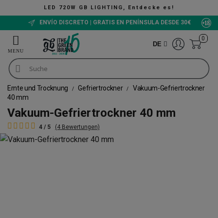
LED 720W GB LIGHTING, Entdecke es!
ENVÍO DISCRETO | GRATIS EN PENÍNSULA DESDE 30€
0
DE
Ernte und Trocknung
Gefriertrockner
Vakuum-Gefriertrockner
40 mm
Vakuum-Gefriertrockner 40 mm
4 / 5
(4 Bewertungen)