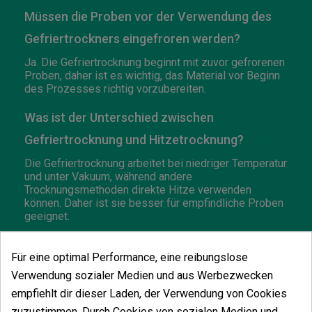
Müssen die Proben vor der Verwendung des
Gefriertrockners eingefroren werden?
Ja. Die Gefriertrocknung beginnt mit zuvor gefrorenen
Proben, daher ist es wichtig, das Material vor Beginn
des Prozesses richtig vorzubereiten.
Was ist der Unterschied zwischen
Gefriertrocknung und Hitzetrocknung?
Die Gefriertrocknung arbeitet bei niedriger Temperatur
und unter Vakuum, während andere
Trocknungsmethoden direkte Hitze verwenden
können. Daher ist sie besser für empfindliche Proben
geeignet.
Kann es mit verschiedenen Arten von
Für eine optimal Performance, eine reibungslose
Behältern verwendet werden?
Verwendung sozialer Medien und aus Werbezwecken
Ja, es kann mit Proben in Kolben oder Vials arbeiten,
empfiehlt dir dieser Laden, der Verwendung von Cookies
je nach Probentyp und Arbeitsformat des Labors.
zuzustimmen. Durch Cookies von sozialen Medien und