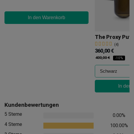
In den Warenkorb
The Proxy Puff
(4)
360,00 €
400,00 €
-10%
In den
Kundenbewertungen
5 Sterne
0.00%
4 Sterne
100.00%