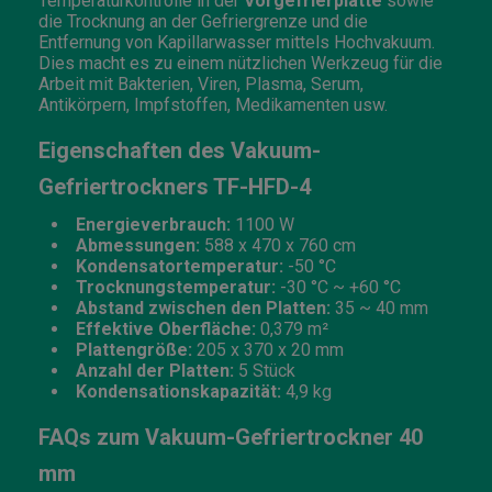
Temperaturkontrolle in der
Vorgefrierplatte
sowie
die Trocknung an der Gefriergrenze und die
Entfernung von Kapillarwasser mittels Hochvakuum.
Dies macht es zu einem nützlichen Werkzeug für die
Arbeit mit Bakterien, Viren, Plasma, Serum,
Antikörpern, Impfstoffen, Medikamenten usw.
Eigenschaften des Vakuum-
Gefriertrockners TF-HFD-4
Energieverbrauch:
1100 W
Abmessungen:
588 x 470 x 760 cm
Kondensatortemperatur:
-50 °C
Trocknungstemperatur:
-30 °C ~ +60 °C
Abstand zwischen den Platten:
35 ~ 40 mm
Effektive Oberfläche:
0,379 m²
Plattengröße:
205 x 370 x 20 mm
Anzahl der Platten:
5 Stück
Kondensationskapazität:
4,9 kg
FAQs zum Vakuum-Gefriertrockner 40
mm