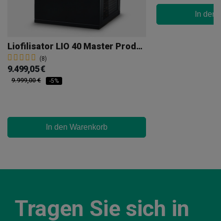
In den
Liofilisator LIO 40 Master Products
(8)
9.499,05 €
9.999,00 €
-5%
In den Warenkorb
Tragen Sie sich in