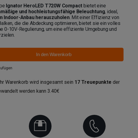
mpe
Ignator HeroLED T720W Compact
bietet eine
chmäßige und hochleistungsfähige Beleuchtung
, ideal,
em Indoor-Anbau herauszuholen
. Mit einer Effizienz von
lken, die die Abdeckung optimieren, bietet sie ein volles
e 0-10V-Regulierung, um eine effiziente Umgebung und
zielen.
In den Warenkorb
zufügen
hr Warenkorb wird insgesamt sein
17
Treuepunkte
der
gewandelt werden kann
3.40€