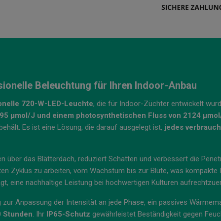
onelle Beleuchtung für Ihren Indoor-Anbau
onelle 720-W-LED-Leuchte
, die für Indoor-Züchter entwickelt wur
2,95 µmol/J und einem photosynthetischen Fluss von 2124 µmol
ehält. Es ist eine Lösung, die darauf ausgelegt ist,
jedes verbrauch
n über das Blätterdach, reduziert Schatten und verbessert die Penetr
en Zyklus zu arbeiten, vom Wachstum bis zur Blüte, was kompakte 
ägt, eine nachhaltige Leistung bei hochwertigen Kulturen aufrechtzuer
g
zur Anpassung der Intensität an jede Phase, ein passives Wärmem
0 Stunden
. Ihr
IP65-Schutz
gewährleistet Beständigkeit gegen Feucht