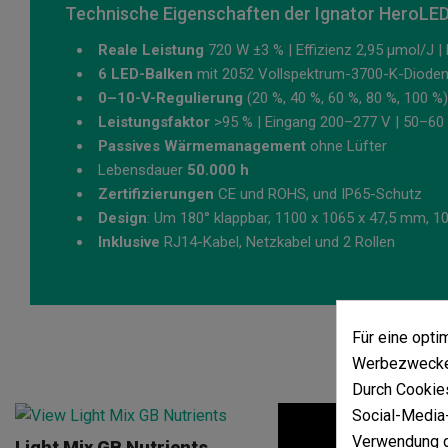
Technische Eigenschaften der Ignator HeroL
Reale Leistung
720 W ±3 % | Effizienz 2,95 µmol/J 
6 LED-Balken
mit 2052 Vollspektrum-3700-K-Diode
0–10-V-Regulierung
(20 %, 40 %, 60 %, 80 %, 100 %)
Leistungsfaktor
>95 % | Eingang 200–277 V | 50–60
Passives Wärmemanagement
ohne Lüfter
Lebensdauer
50.000 h
Zertifizierungen
CE und ROHS, und IP65-Schutz
Design
: Um 180° klappbar, 1100 x 1065 x 47,5 mm, 10
Inklusive
RJ14-Kabel, Netzkabel und 2 Rollen
Für eine opt
Werbezwecken
Durch Cookies
Social-Media-
Verwendung d
Light Mix GB Nutrients