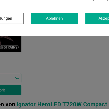
llungen
Ablehnen
Akzep
orb
en von
Ignator HeroLED T720W Compact 