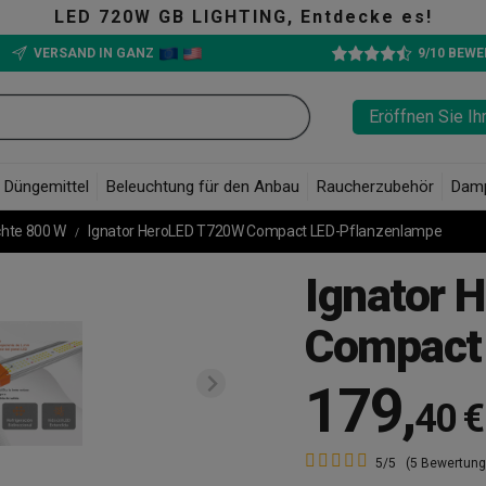
ED 720W GB LIGHTING, Entdecke es!
VERSAND IN GANZ
9/10 BEW
Eröffnen Sie Ih
Düngemittel
Beleuchtung für den Anbau
Raucherzubehör
Dam
chte 800 W
Ignator HeroLED T720W Compact LED-Pflanzenlampe
Ignator 
Compact
179
,
40 €
5/5
(5 Bewertung