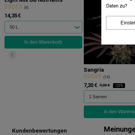
Daten zu?
(6)
14,35 €
Einste
In den Warenkorb
Sangria
(10)
7,20 €
9,00 €
-20%
In den Warenk
Meinung
Kundenbewertungen