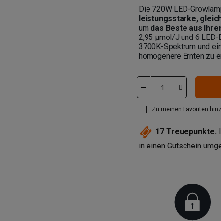
Die 720W LED-Growla
leistungsstarke, glei
um
das Beste aus Ihr
2,95 µmol/J und 6 LED-Ba
3700K-Spektrum und ein
homogenere Ernten zu er
Zu meinen Favoriten hin
17
Treuepunkte.
I
in einen Gutschein um