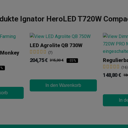
rodukte Ignator HeroLED T720W Compa
LED Agrolite QB 730W
 Monkey
(7)
204,75 €
315,00 €
-35%
(16)
0%
148,80 €
18
In den Warenkorb
korb
In d