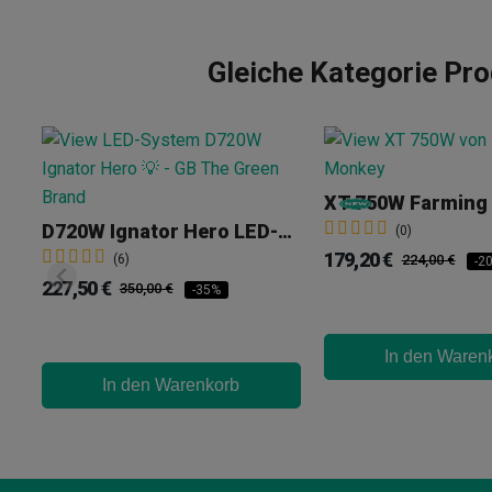
Gleiche Kategorie P
XT 750W Farming
D720W Ignator Hero LED-System
(0)
179,20 €
(6)
224,00 €
-2
227,50 €
350,00 €
-35%
In den Waren
In den Warenkorb