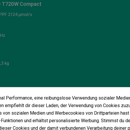
ED T720W Compact
| PPF 2124 µmol/s
n
 Hz
,3 kg
imal Performance, eine reibungslose Verwendung sozialer Medie
Vielleicht gefällt Ihnen auch
 empfiehlt dir dieser Laden, der Verwendung von Cookies zuz
 von sozialen Medien und Werbecookies von Drittparteien hast 
Funktionen und erhältst personalisierte Werbung. Stimmst du de
ieser Cookies und der damit verbundenen Verarbeitung deiner 