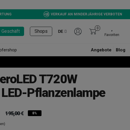
ERTUNG
VERKAUF AN MINDERJÄHRIGE VERBOTEN
0
r Geschäft
Shops
DE
Favoriten
pfershop
Angebote
Blog
HeroLED T720W
 LED-Pflanzenlampe
195,00 €
8%
en)