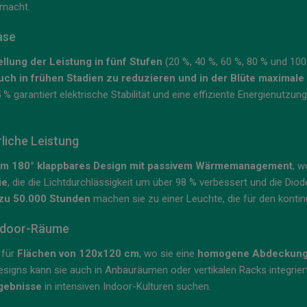
 macht.
ase
llung der Leistung in fünf Stufen
(20 %, 40 %, 60 %, 80 % und 100 
uch in frühen Stadien zu reduzieren und in der Blüte maximale 
% garantiert elektrische Stabilität und eine effiziente Energienutzun
liche Leistung
um 180° klappbares Design mit passivem Wärmemanagement
, w
ie
, die die Lichtdurchlässigkeit um über 98 % verbessert und die Diod
 zu 50.000 Stunden
machen sie zu einer Leuchte, die für den kontinu
Indoor-Räume
 für
Flächen von 120x120 cm
, wo sie eine
homogene Abdeckung u
signs kann sie auch in Anbauräumen oder vertikalen Racks integriert 
rgebnisse
in intensiven Indoor-Kulturen suchen.