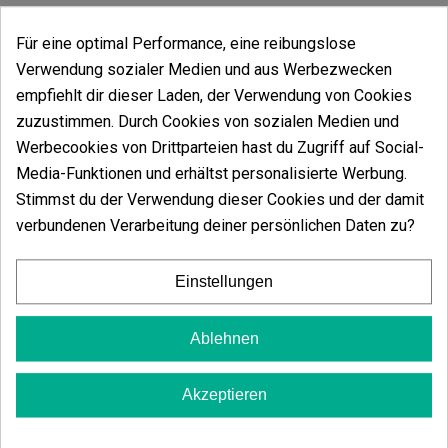
Für eine optimal Performance, eine reibungslose
Verwendung sozialer Medien und aus Werbezwecken
In den Warenkorb
empfiehlt dir dieser Laden, der Verwendung von Cookies
zuzustimmen. Durch Cookies von sozialen Medien und
Kundenbewertungen
Werbecookies von Drittparteien hast du Zugriff auf Social-
Media-Funktionen und erhältst personalisierte Werbung.
5 Sterne
100.00%
Stimmst du der Verwendung dieser Cookies und der damit
4 Sterne
0.00%
verbundenen Verarbeitung deiner persönlichen Daten zu?
3 Sterne
0.00%
2 Sterne
Einstellungen
0.00%
1 Sterne
0.00%
Ablehnen
Schreib deinen Kommentar
Akzeptieren
5
von
5
3 Gesamtbewertungen