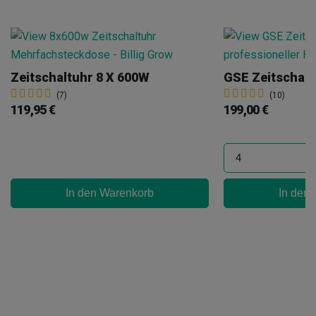
Zeitschaltuhr 8 X 600W
(7)
(10)
119,95 €
199,00 €
In den Warenkorb
In den