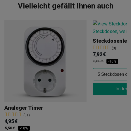
Vielleicht gefällt Ihnen auch
(3)
7,92 €
8,80 €
-10%
In den
Analoger Timer
(31)
4,95 €
5,50 €
-10%