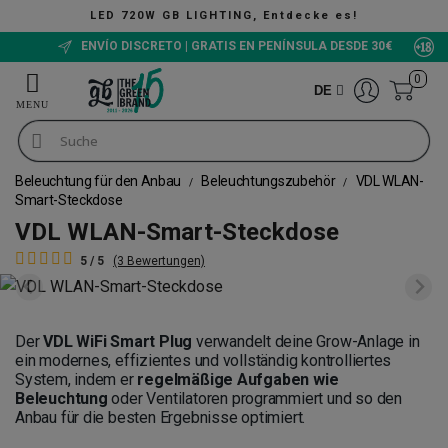
LED 720W GB LIGHTING, Entdecke es!
ENVÍO DISCRETO | GRATIS EN PENÍNSULA DESDE 30€
0
DE
Beleuchtung für den Anbau
Beleuchtungszubehör
VDL WLAN-
Smart-Steckdose
VDL WLAN-Smart-Steckdose
5 / 5
(3 Bewertungen)
Der
VDL WiFi Smart Plug
verwandelt deine Grow-Anlage in
ein modernes, effizientes und vollständig kontrolliertes
System, indem er
regelmäßige Aufgaben wie
Beleuchtung
oder Ventilatoren programmiert und so den
Anbau für die besten Ergebnisse optimiert.