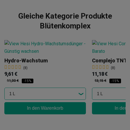
Gleiche Kategorie Produkte
Blütenkomplex
Hydro-Wachstum
Complejo TNT
(8)
(8)
9,61 €
11,18 €
11,30 €
13,15 €
-15%
-15%
In den Warenkorb
In den