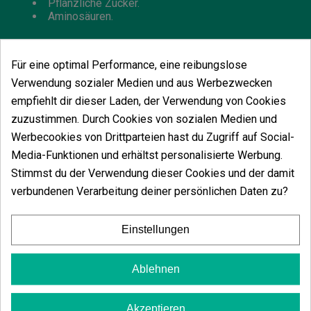
Pflanzliche Zucker.
Aminosäuren.
Für eine optimal Performance, eine reibungslose
Verwendung sozialer Medien und aus Werbezwecken
Vielleicht gefällt Ihnen auch
empfiehlt dir dieser Laden, der Verwendung von Cookies
zuzustimmen. Durch Cookies von sozialen Medien und
Werbecookies von Drittparteien hast du Zugriff auf Social-
Media-Funktionen und erhältst personalisierte Werbung.
Stimmst du der Verwendung dieser Cookies und der damit
Terra Flores
verbundenen Verarbeitung deiner persönlichen Daten zu?
(21)
10,42 €
Einstellungen
12,86 €
-19%
Ablehnen
In den Warenkorb
Akzeptieren