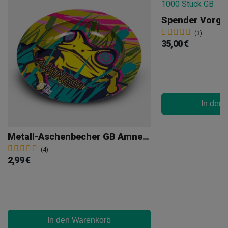
(3)
35,00 €
In den
Metall-Aschenbecher GB Amnesia
(4)
2,99 €
In den Warenkorb