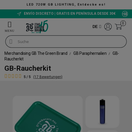
LED 720W GB LIGHTING, Entdecke es!
ENVÍO DISCRETO | GRATIS EN PENÍNSULA DESDE 30€
0
DE
Merchandising GB The Green Brand
GB Paraphernalien
GB-
Raucherkit
GB-Raucherkit
5 / 5
(17 Bewertungen)