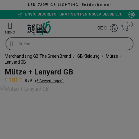
LED 720W GB LIGHTING, Entdecke es!
ENVÍO DISCRETO | GRATIS EN PENÍNSULA DESDE 30€
0
DE
Merchandising GB The Green Brand
GB Kleidung
Mütze +
Lanyard GB
Mütze + Lanyard GB
5 / 5
(6 Bewertungen)