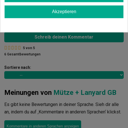
3 Sterne
0.00%
Akzeptieren
2 Sterne
0.00%
1 Sterne
0.00%
Schreib deinen Kommentar
5
von
5
6 Gesamtbewertungen
Sortiere nach:
Meinungen von
Mütze + Lanyard GB
Es gibt keine Bewertungen in deiner Sprache. Sieh dir alle
an, indem du auf ‚Kommentare in anderen Sprachen‘ klickst.
Kommentare in anderen Sprachen anzeigen