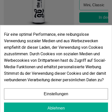
In den
Clipper GB Feuerzeug
Für eine optimal Performance, eine reibungslose
(20)
Verwendung sozialer Medien und aus Werbezwecken
1,00 €
empfiehlt dir dieser Laden, der Verwendung von Cookies
zuzustimmen. Durch Cookies von sozialen Medien und
Werbecookies von Drittparteien hast du Zugriff auf Social-
Media-Funktionen und erhältst personalisierte Werbung.
Stimmst du der Verwendung dieser Cookies und der damit
In den Warenkorb
verbundenen Verarbeitung deiner persönlichen Daten zu?
Kundenbewertungen
Einstellungen
5 Sterne
100.00%
4 Sterne
0.00%
Ablehnen