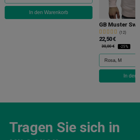
In den Warenkorb
GB Muster Swe
(12)
22,50 €
30,00 €
-25%
In den
Tragen Sie sich in