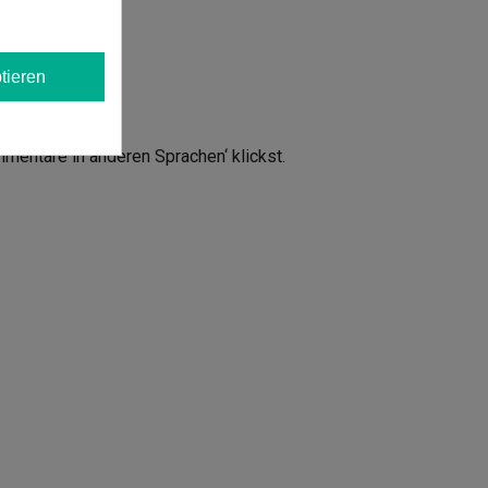
tieren
mmentare in anderen Sprachen‘ klickst.