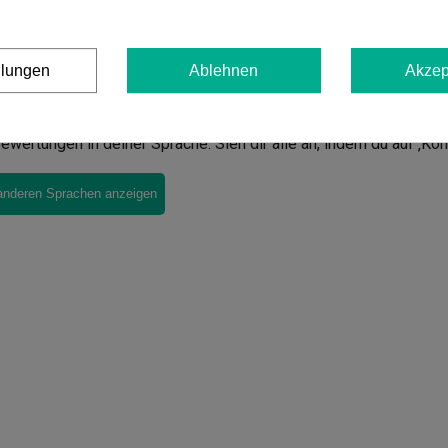
llungen
Ablehnen
Akzep
en von
Growbox GB 80x80x160 cm
ewertungen in deiner Sprache. Sieh dir alle an, indem du auf ‚Ko
anderen Sprachen anzeigen