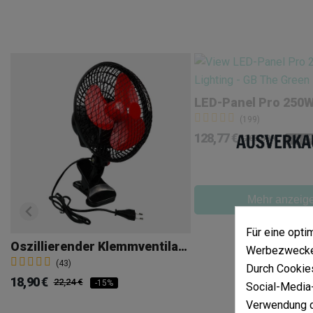
(199)
128,77 €
265,50 €
-51,5
Mehr anzeig
Für eine opt
Oszillierender Klemmventilator
Werbezwecken
(43)
Durch Cookies
18,90 €
22,24 €
-15%
Social-Media-
Verwendung d