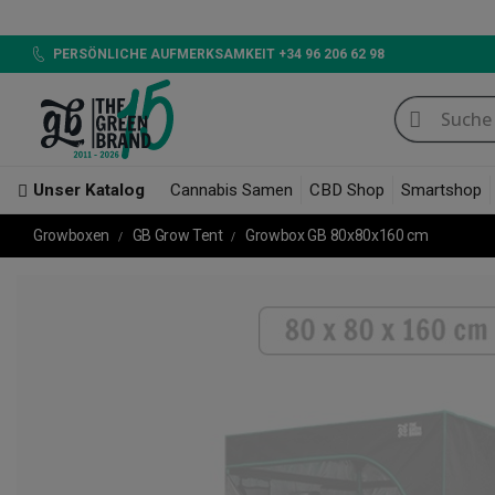
LED 720W GB L
PERSÖNLICHE AUFMERKSAMKEIT +34 96 206 62 98
Unser Katalog
Cannabis Samen
CBD Shop
Smartshop
Growboxen
GB Grow Tent
Growbox GB 80x80x160 cm