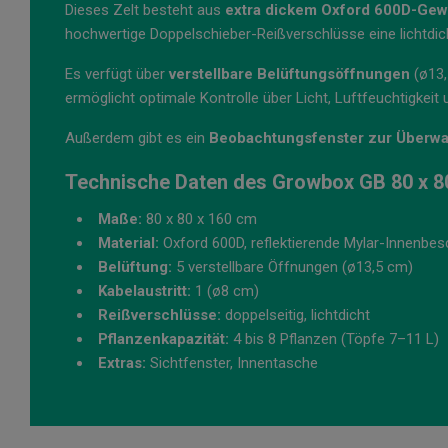
Dieses Zelt besteht aus
extra dickem Oxford 600D-Gew
hochwertige Doppelschieber-Reißverschlüsse eine lichtdic
Es verfügt über
verstellbare Belüftungsöffnungen
(ø13,
ermöglicht optimale Kontrolle über Licht, Luftfeuchtigkeit
Außerdem gibt es ein
Beobachtungsfenster zur Überwa
Technische Daten des Growbox GB 80 x 8
Maße:
80 x 80 x 160 cm
Material:
Oxford 600D, reflektierende Mylar-Innenbes
Belüftung:
5 verstellbare Öffnungen (ø13,5 cm)
Kabelaustritt:
1 (ø8 cm)
Reißverschlüsse:
doppelseitig, lichtdicht
Pflanzenkapazität:
4 bis 8 Pflanzen (Töpfe 7–11 L)
Extras:
Sichtfenster, Innentasche