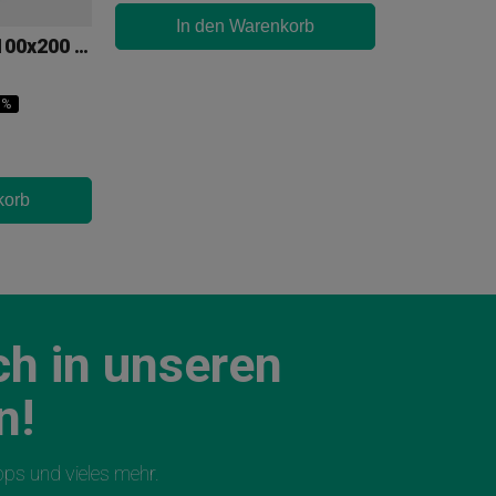
In den Warenkorb
Growbox GB 100x100x200 Cm
0%
korb
ch in unseren
n!
ipps und vieles mehr.