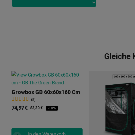
Gleiche
Growbox GB 60x60x160 Cm
(5)
74,97 €
83,30 €
-10%
In den Warenkorb