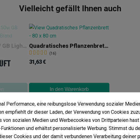
Vielleicht gefällt Ihnen auch
LED-Panel Pro 250W GB Lighting
Quadratisches Pflanzenbrett - 80 X 80 Cm
(16)
31,63 €
%
en
In den Warenkorb
imal Performance, eine reibungslose Verwendung sozialer Medie
 empfiehlt dir dieser Laden, der Verwendung von Cookies zuz
 von sozialen Medien und Werbecookies von Drittparteien hast 
Funktionen und erhältst personalisierte Werbung. Stimmst du de
ieser Cookies und der damit verbundenen Verarbeitung deiner 