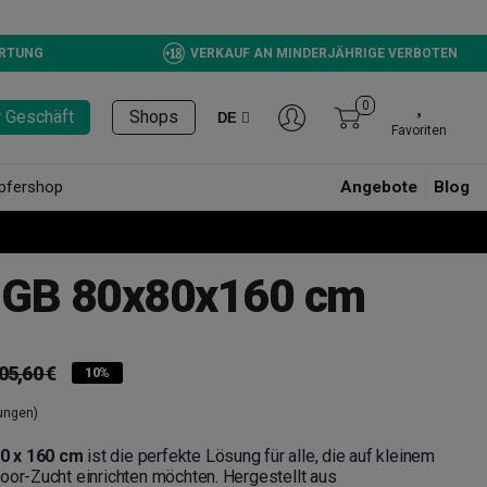
ERTUNG
VERKAUF AN MINDERJÄHRIGE VERBOTEN
0
r Geschäft
Shops
DE
Favoriten
pfershop
Angebote
Blog
 GB 80x80x160 cm
05,60 €
10%
ungen)
0 x 160 cm
ist die perfekte Lösung für alle, die auf kleinem
oor-Zucht einrichten möchten. Hergestellt aus