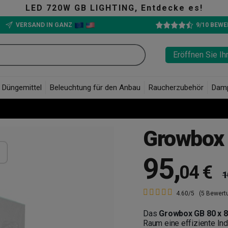
IGHTING, Entdecke es!
VERSAND IN GANZ
9/10 BEW
Eröffnen Sie Ih
Düngemittel
Beleuchtung für den Anbau
Raucherzubehör
Dam
Growbox
95
,
04 €
1
4.60/5
(5 Bewert
Das
Growbox GB 80 x 8
Raum eine effiziente Ind