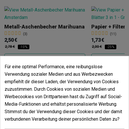
Metall-Aschenbecher Marihuana
(3)
(11)
2,50 €
1,73 €
2,78 €
2,30 €
-10%
-25%
Für eine optimal Performance, eine reibungslose
Verwendung sozialer Medien und aus Werbezwecken
In den Warenkorb
In den
empfiehlt dir dieser Laden, der Verwendung von Cookies
zuzustimmen. Durch Cookies von sozialen Medien und
Werbecookies von Drittparteien hast du Zugriff auf Social-
Media-Funktionen und erhältst personalisierte Werbung.
Stimmst du der Verwendung dieser Cookies und der damit
verbundenen Verarbeitung deiner persönlichen Daten zu?