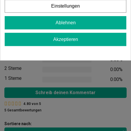
Einstellungen
Ablehnen
Kundenbewertungen
5 Sterne
80.00%
Akzeptieren
4 Sterne
20.00%
3 Sterne
0.00%
2 Sterne
0.00%
1 Sterne
0.00%
Schreib deinen Kommentar
4.80
von
5
5 Gesamtbewertungen
Sortiere nach: