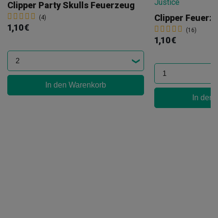
Clipper Party Skulls Feuerzeug
(4)
1,10 €
(16)
1,10 €
In den Warenkorb
In den