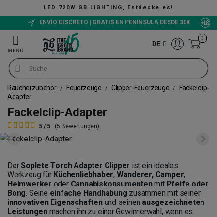
LED 720W GB LIGHTING, Entdecke es!
ENVÍO DISCRETO | GRATIS EN PENÍNSULA DESDE 30€
0
DE
Raucherzubehör
Feuerzeuge
Clipper-Feuerzeuge
Fackelclip-
Adapter
Fackelclip-Adapter
5 / 5
(5 Bewertungen)
Der
Soplete Torch Adapter Clipper
ist ein ideales
Werkzeug für
Küchenliebhaber
,
Wanderer, Camper
,
Heimwerker
oder
Cannabiskonsumenten
mit
Pfeife oder
Bong
. Seine
einfache Handhabung
zusammen mit seinen
innovativen Eigenschaften
und seinen
ausgezeichneten
Leistungen
machen ihn zu einer Gewinnerwahl, wenn es