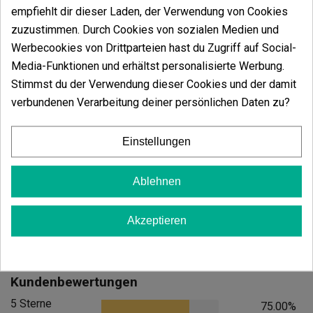
empfiehlt dir dieser Laden, der Verwendung von Cookies
zuzustimmen. Durch Cookies von sozialen Medien und
Werbecookies von Drittparteien hast du Zugriff auf Social-
Media-Funktionen und erhältst personalisierte Werbung.
Stimmst du der Verwendung dieser Cookies und der damit
verbundenen Verarbeitung deiner persönlichen Daten zu?
Candy Tripack
Oreoz
Einstellungen
(141)
(30)
13,60 €
7,20 €
17,00 €
9,00 €
-20%
-20%
Ablehnen
Akzeptieren
In den Warenkorb
In den
Kundenbewertungen
5 Sterne
75.00%