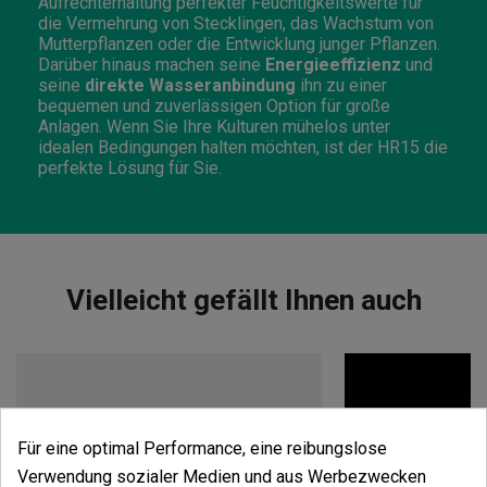
Aufrechterhaltung perfekter Feuchtigkeitswerte für
die Vermehrung von Stecklingen, das Wachstum von
Mutterpflanzen oder die Entwicklung junger Pflanzen.
Darüber hinaus machen seine
Energieeffizienz
und
seine
direkte Wasseranbindung
ihn zu einer
bequemen und zuverlässigen Option für große
Anlagen. Wenn Sie Ihre Kulturen mühelos unter
idealen Bedingungen halten möchten, ist der HR15 die
perfekte Lösung für Sie.
Vielleicht gefällt Ihnen auch
Für eine optimal Performance, eine reibungslose
Verwendung sozialer Medien und aus Werbezwecken