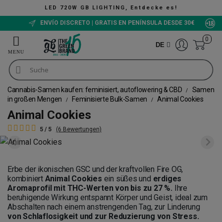
LED 720W GB LIGHTING, Entdecke es!
ENVÍO DISCRETO | GRATIS EN PENÍNSULA DESDE 30€
0
DE
Cannabis-Samen kaufen: feminisiert, autoflowering & CBD
Samen
in großen Mengen
Feminisierte Bulk-Samen
Animal Cookies
Animal Cookies
5 / 5
(6 Bewertungen)
Erbe der ikonischen GSC und der kraftvollen Fire OG,
kombiniert
Animal Cookies
ein süßes und
erdiges
Aromaprofil mit THC-Werten von bis zu 27 %.
Ihre
beruhigende Wirkung entspannt Körper und Geist, ideal zum
Abschalten nach einem anstrengenden Tag, zur Linderung
von Schlaflosigkeit und zur Reduzierung von Stress.