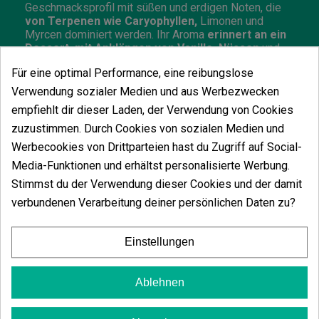
Geschmacksprofil mit süßen und erdigen Noten, die
von Terpenen wie Caryophyllen,
Limonen und
Myrcen dominiert werden. Ihr Aroma
erinnert an ein
Dessert, mit Anklängen von Vanille, Nüssen
und
Ingwer.
Für eine optimal Performance, eine reibungslose
Wie man Animal Cookies drinnen anbaut
Verwendung sozialer Medien und aus Werbezwecken
empfiehlt dir dieser Laden, der Verwendung von Cookies
Beim Indoor-Anbau benötigt
Animal Cookies viel
Platz und Belüftung.
Sie reagiert gut auf
zuzustimmen. Durch Cookies von sozialen Medien und
ausgewogene Düngung und regelmäßige
Werbecookies von Drittparteien hast du Zugriff auf Social-
Bewässerung, aber es ist wichtig, die Pflanzen genau
Media-Funktionen und erhältst personalisierte Werbung.
zu beobachten, um Überdüngung zu vermeiden. Diese
Sorte ist nicht leicht anzubauen und wird daher für
Stimmst du der Verwendung dieser Cookies und der damit
erfahrene Züchter empfohlen, da sie eine kontrollierte
verbundenen Verarbeitung deiner persönlichen Daten zu?
Umgebung erfordert.
Drinnen erzielt sie Erträge von
etwa 300-400 g/m²
Einstellungen
und produziert Blüten
von außergewöhnlicher
Qualität. Sie ist nach 9-10 Wochen Blütezeit erntereif.
Ablehnen
Wie man Animal Cookies draußen anbaut
Der Anbau von Animal Cookies im
Freien kann eine