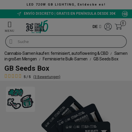
20W GB LIGHTING, Entdecke es!
ENVÍO DISCRETO | GRATIS EN PENÍNSULA DESDE 30€
0
DE
Cannabis-Samen kaufen: feminisiert, autoflowering & CBD
Samen
in großen Mengen
Feminisierte Bulk-Samen
GB Seeds Box
GB Seeds Box
5 / 5
(3 Bewertungen)