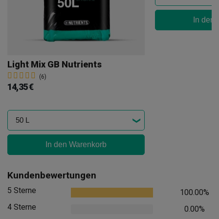
In den
Light Mix GB Nutrients
(6)
14,35 €
In den Warenkorb
Kundenbewertungen
5 Sterne
100.00%
4 Sterne
0.00%