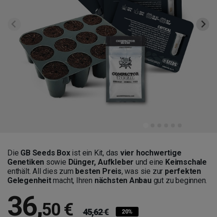
Die
GB Seeds Box
ist ein Kit, das
vier hochwertige
Genetiken
sowie
Dünger, Aufkleber
und eine
Keimschale
enthält. All dies zum
besten Preis
, was sie zur
perfekten
Gelegenheit
macht, Ihren
nächsten Anbau
gut zu beginnen.
36
,
50 €
45,62 €
20%