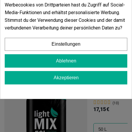
3x Samen „
Horchata
“ GB Seeds
Werbecookies von Drittparteien hast du Zugriff auf Social-
1x
Keimschale
aus Kokos mit 12 Zellen
Media-Funktionen und erhältst personalisierte Werbung.
1x
Roots GB
Nährstoffe 50 ml
Stimmst du der Verwendung dieser Cookies und der damit
1x Aufkleber GB „
Cogollos
“
1x Aufkleber GB „
420
“
verbundenen Verarbeitung deiner persönlichen Daten zu?
1x Aufkleber GB „
Porro
“
Einstellungen
Ablehnen
Vielleicht gefällt Ihnen auch
Akzeptieren
All Mix GB Nutr
(10)
17,15 €