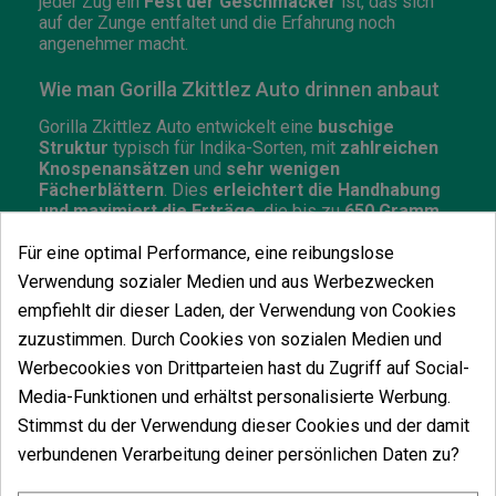
jeder Zug ein
Fest der Geschmäcker
ist, das sich
auf der Zunge entfaltet und die Erfahrung noch
angenehmer macht.
Wie man Gorilla Zkittlez Auto drinnen anbaut
Gorilla Zkittlez Auto entwickelt eine
buschige
Struktur
typisch für Indika-Sorten, mit
zahlreichen
Knospenansätzen
und
sehr wenigen
Fächerblättern
. Dies
erleichtert die Handhabung
und maximiert die Erträge
, die bis zu
650 Gramm
pro Quadratmeter
betragen können.
Für eine optimal Performance, eine reibungslose
Darüber hinaus hat diese Sorte eine schnelle
Verwendung sozialer Medien und aus Werbezwecken
Blütezeit von etwa
9 Wochen ab Keimung
, was sie
empfiehlt dir dieser Laden, der Verwendung von Cookies
zu einer der
am schnellsten blühenden
Autoflowering-Sorten am Markt
macht. Du musst
zuzustimmen. Durch Cookies von sozialen Medien und
ihr nur ein
optimales Umfeld und angemessene
Werbecookies von Drittparteien hast du Zugriff auf Social-
Pflege
bieten, um außergewöhnliche Ernten zu
erzielen.
Media-Funktionen und erhältst personalisierte Werbung.
Stimmst du der Verwendung dieser Cookies und der damit
Wie man Gorilla Zkittlez Auto im Freien anbaut
verbundenen Verarbeitung deiner persönlichen Daten zu?
Im Außenanbau kann Gorilla Zkittlez Auto eine Höhe