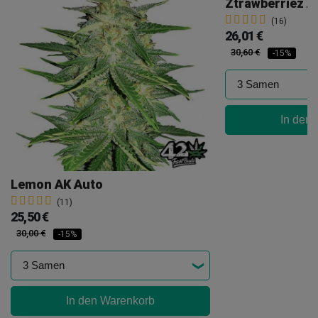
Ztrawberriez A
(16)
26,01 €
30,60 €
-15%
In den
Lemon AK Auto
(11)
25,50 €
30,00 €
-15%
In den Warenkorb