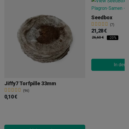
Seedbox
(7)
21,28 €
26,60 €
-20%
In den
Jiffy7 Torfpille 33mm
(96)
0,10 €