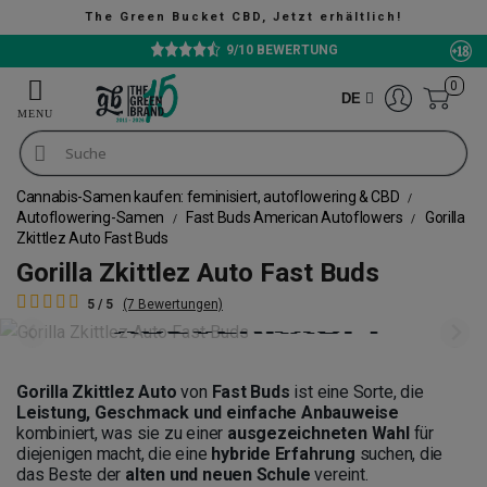
e Green Bucket CBD, Jetzt erhältlich!
9/10 BEWERTUNG
0
DE
Cannabis-Samen kaufen: feminisiert, autoflowering & CBD
Autoflowering-Samen
Fast Buds American Autoflowers
Gorilla
Zkittlez Auto Fast Buds
Gorilla Zkittlez Auto Fast Buds
5 / 5
(7 Bewertungen)
Gorilla Zkittlez Auto
von
Fast Buds
ist eine Sorte, die
Leistung, Geschmack und einfache Anbauweise
kombiniert, was sie zu einer
ausgezeichneten Wahl
für
diejenigen macht, die eine
hybride Erfahrung
suchen, die
das Beste der
alten und neuen Schule
vereint.