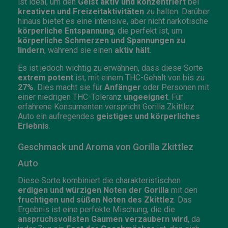
ist ideal, um den
Geist aktiv und konzentriert
bei
kreativen und Freizeitaktivitäten
zu halten. Darüber
hinaus bietet es eine intensive, aber nicht narkotische
körperliche Entspannung
, die perfekt ist, um
körperliche Schmerzen und Spannungen zu
lindern
, während sie einen
aktiv hält
.
Es ist jedoch wichtig zu erwähnen, dass diese Sorte
extrem potent
ist, mit einem THC-Gehalt von bis zu
27%
. Dies macht sie für
Anfänger
oder Personen mit
einer niedrigen THC-Toleranz
ungeeignet
. Für
erfahrene Konsumenten verspricht Gorilla Zkittlez
Auto ein aufregendes
geistiges und körperliches
Erlebnis
.
Geschmack und Aroma von Gorilla Zkittlez
Auto
Diese Sorte kombiniert die charakteristischen
erdigen und würzigen Noten der Gorilla
mit den
fruchtigen und süßen Noten des Zkittlez
. Das
Ergebnis ist eine perfekte Mischung, die die
anspruchsvollsten Gaumen verzaubern wird
, da