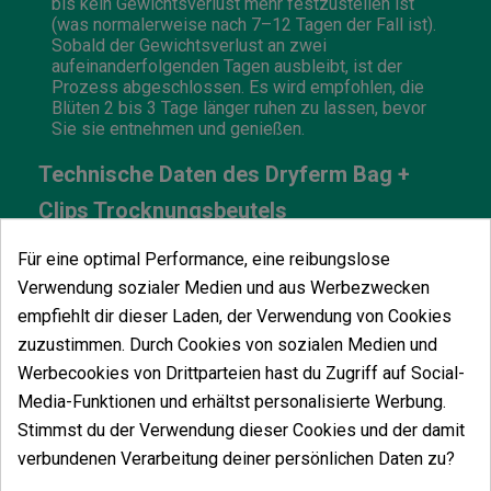
bis kein Gewichtsverlust mehr festzustellen ist
(was normalerweise nach 7–12 Tagen der Fall ist).
Sobald der Gewichtsverlust an zwei
aufeinanderfolgenden Tagen ausbleibt, ist der
Prozess abgeschlossen. Es wird empfohlen, die
Blüten 2 bis 3 Tage länger ruhen zu lassen, bevor
Sie sie entnehmen und genießen.
Technische Daten des Dryferm Bag +
Clips Trocknungsbeutels
Abmessungen:
250 x 400 mm
Für eine optimal Performance, eine reibungslose
Maximale Kapazität:
50 Gramm pro Beutel
Verwendung sozialer Medien und aus Werbezwecken
(insgesamt 150 g)
Set-Inhalt:
3 Beutel + 3 Clips
empfiehlt dir dieser Laden, der Verwendung von Cookies
zuzustimmen. Durch Cookies von sozialen Medien und
Werbecookies von Drittparteien hast du Zugriff auf Social-
Media-Funktionen und erhältst personalisierte Werbung.
Stimmst du der Verwendung dieser Cookies und der damit
Vielleicht gefällt Ihnen auch
verbundenen Verarbeitung deiner persönlichen Daten zu?