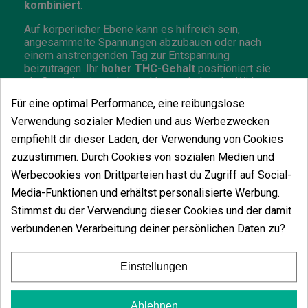
kombiniert
.
Auf körperlicher Ebene kann es hilfreich sein,
angesammelte Spannungen abzubauen oder nach
einem anstrengenden Tag zur Entspannung
beizutragen. Ihr
hoher THC-Gehalt
positioniert sie
als Genetik mit starker und lang anhaltender Wirkung.
Für eine optimal Performance, eine reibungslose
Geschmack und Aroma von Lemongrass
Verwendung sozialer Medien und aus Werbezwecken
Das
aromatische Profil von Lemongrass
macht
empfiehlt dir dieser Laden, der Verwendung von Cookies
ihrem Namen alle Ehre. Es dominieren
frische
zuzustimmen. Durch Cookies von sozialen Medien und
Zitrusnoten, wie saure Zitrone, begleitet von
gasförmigen und leicht süßen Nuancen
, die von
Werbecookies von Drittparteien hast du Zugriff auf Social-
Gary Payton und Chemdog geerbt wurden.
Media-Funktionen und erhältst personalisierte Werbung.
Zu den
herausragendsten Terpenen
gehören
Stimmst du der Verwendung dieser Cookies und der damit
Limonen (verantwortlich für den zitrischen und
verbundenen Verarbeitung deiner persönlichen Daten zu?
stimulierenden Charakter), Caryophyllen (würziger und
leicht scharfer Hauch) und Myrcen (tiefere und
entspannendere Nuance).
Beim Verdampfen
Einstellungen
verstärkt sich der Kontrast zwischen Säure und
Gas,
was ein komplexes und modernes
organoleptisches Erlebnis bietet.
Ablehnen