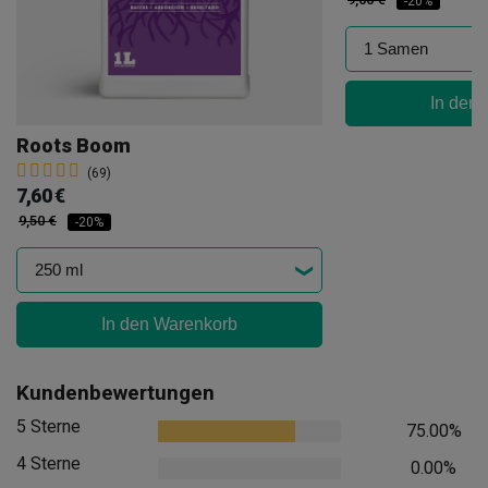
-20%
In den
Roots Boom
(69)
7,60 €
9,50 €
-20%
In den Warenkorb
Kundenbewertungen
5 Sterne
75.00%
4 Sterne
0.00%