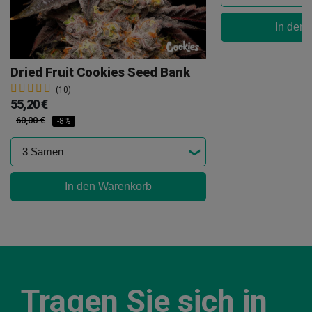
In den
Dried Fruit Cookies Seed Bank
(10)
55,20 €
60,00 €
-8%
In den Warenkorb
Tragen Sie sich in