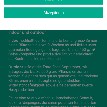
Es ist eine Sorte, die besonders von Liebhabern sehr
ausgeprägter „Lemon-Gas“-Profile geschätzt wird,
Akzeptieren
typisch für die aktuelle kalifornische Szene.
Anbau des feminisierten Lemongrass-Samens
indoor und outdoor
Indoor
schließt der feminisierte Lemongrass-Samen
seine Blütezeit in etwa 9 Wochen ab und liefert unter
optimalen Bedingungen Erträge von bis zu 450 g/m².
Seine kompakte und produktive Struktur erleichtert
die Kontrolle in kleinen Räumen.
Outdoor
erfolgt die Ernte Ende September, mit
Erträgen, die bis zu 500 g pro Pflanze erreichen
können. Sie passt sich gut an gemäßigte und trockene
Klimazonen an und zeigt eine gute strukturelle
Widerstandsfähigkeit sowie eine bemerkenswerte
Harzproduktion.
Es ist eine relativ einfach zu handhabende Genetik,
ideal für diejenigen, die einen potenten feminisierten