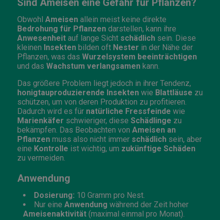
Sind Ameisen eine Gefahr für Pflanzen?
Obwohl
Ameisen
allein meist keine direkte
Bedrohung für Pflanzen
darstellen, kann ihre
Anwesenheit
auf lange Sicht
schädlich
sein. Diese
kleinen
Insekten
bilden oft
Nester
in der Nähe der
Pflanzen, was das
Wurzelsystem beeinträchtigen
und das
Wachstum verlangsamen
kann.
Das größere Problem liegt jedoch in ihrer Tendenz,
honigtauproduzierende Insekten
wie
Blattläuse
zu
schützen, um von deren Produktion zu profitieren.
Dadurch wird es für
natürliche Fressfeinde
wie
Marienkäfer
schwieriger, diese
Schädlinge
zu
bekämpfen. Das Beobachten von
Ameisen an
Pflanzen
muss also nicht immer
schädlich
sein, aber
eine
Kontrolle
ist wichtig, um
zukünftige Schäden
zu vermeiden.
Anwendung
Dosierung:
10 Gramm pro Nest.
Nur eine
Anwendung
während der Zeit hoher
Ameisenaktivität
(maximal einmal pro Monat).