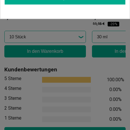
Gelbe Fliegenfallen
Multiprotecti
(43)
(39)
6,50 €
8,92 €
11,15 €
-20%
In den Warenkorb
In den
Kundenbewertungen
5 Sterne
100.00%
4 Sterne
0.00%
3 Sterne
0.00%
2 Sterne
0.00%
1 Sterne
0.00%