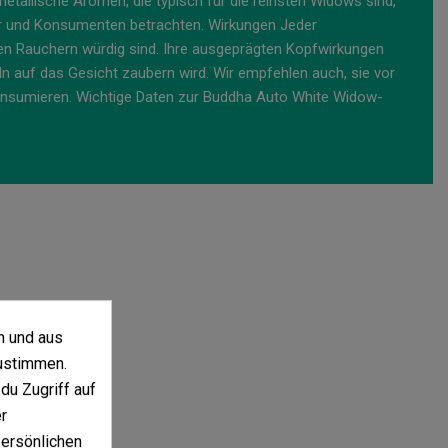
allische Aromen, die typisch für die reinsten Widows sind,
ter und Konsumenten betrachten. Wirkungen Jeder
ten Rauchern würdig sind. Ihre ausgeprägten Kopfwirkungen
n auf das Gesicht zaubern wird. Wir empfehlen auch, sie vor
onsumieren. Wichtige Daten zur Buddha Auto White Widow-
n und aus
ustimmen.
du Zugriff auf
r
persönlichen