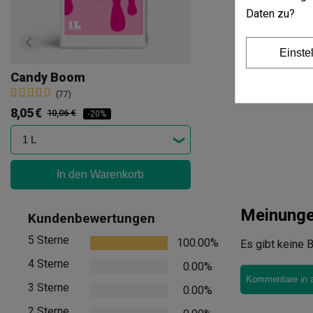
Daten zu?
Einste
Candy Boom
(77)
8,05 €
10,06 €
-20%
In den Warenkorb
Meinung
Kundenbewertungen
5 Sterne
100.00%
Es gibt keine B
4 Sterne
0.00%
Kommentare in 
3 Sterne
0.00%
2 Sterne