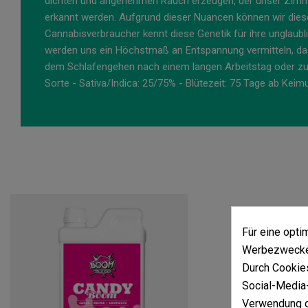
dichten und angenehmen Rauch erzeugen, der unser Zimmer
erkannt werden. Aufgrund dieser Nuancen können wir dies
Cannabisverbraucher kennt diese Genetik für ihre unglaub
werden uns ein Höchstmaß an Entspannung vermitteln, das 
dem Schlafengehen nach einem langen Arbeitstag oder zu
Sorte - Sativa/Indica: 25/75% - Blütezeit: 75 Tage ab Kei
Für eine opt
Werbezwecken
Durch Cookies
Social-Media-
Verwendung d