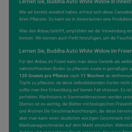
Lernen Sie, Buddha Auto White Widow in Inne
Wie wir bereits erwähnt haben, erfreut sich diese Cannabi
ihren Pflanzen. So kann sie in Innenräumen eine Produkti
Was den Anbau betrifft, empfehlen wir die Verwendung e
können. Wir können auch Perlit hinzufügen, um die Feuchti
Lernen Sie, Buddha Auto White Widow im Frei
Für den Anbau im Freien kann man diese Genetik als wirkl
nährstoffreichen Boden zu pflanzen sowie in gemäßigte un
120 Gramm pro Pflanze
nach
11 Wochen
ab derKeimung
Töpfe zu pflanzen, da diese selbstblühenden Sorten nich
sollte man ihre Entwicklung auf keinen Fall stressen. Es is
perfekten Wachstums in Sommerklimazonen werden unsere P
Ebenso ist es wichtig, die Blätter mit biologischen Präve
und Aromen Die Geschmacksrichtungen, die diese hervorrage
aber man kann einen deutlichen würzigen Geschmack mit l
Marihuanageschmäcke auf dem Markt einstufen. Während 