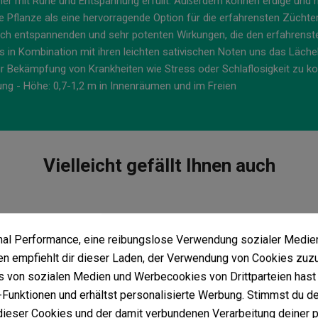
 mit Ruhe und Entspannung erfüllt. Außerdem können erdige und met
e Pflanze als eine hervorragende Option für die erfahrensten Züch
lich entspannenden und sehr potenten Wirkungen, die den erfahrens
in Kombination mit ihren leichten sativischen Noten uns das Lächel
r Bekämpfung von Krankheiten wie Stress oder Schlaflosigkeit zu k
mung - Höhe: 0,7-1,2 m in Innenräumen und im Freien
Vielleicht gefällt Ihnen auch
imal Performance, eine reibungslose Verwendung sozialer Medie
 empfiehlt dir dieser Laden, der Verwendung von Cookies zuz
 von sozialen Medien und Werbecookies von Drittparteien hast 
Funktionen und erhältst personalisierte Werbung. Stimmst du de
ieser Cookies und der damit verbundenen Verarbeitung deiner 