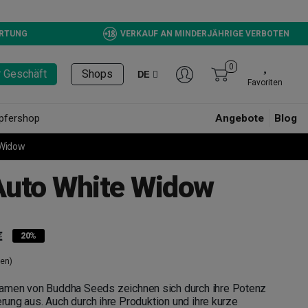
ERTUNG
VERKAUF AN MINDERJÄHRIGE VERBOTEN
0
r Geschäft
Shops
DE
Favoriten
pfershop
Angebote
Blog
 Widow
uto White Widow
€
20%
en)
amen von Buddha Seeds zeichnen sich durch ihre Potenz
erung aus. Auch durch ihre Produktion und ihre kurze