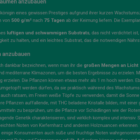
nräumen anzubauen
skönigin eines gewissen Prestiges aufgrund ihrer kurzen Wachstumsz
on von
500 g/m²
nach
75 Tagen
ab der Keimung liefern. Die Exempla
ines
luftigen und schwammigen Substrats
, das nicht verdichtet is
gkeit zu halten, und ein leichtes Substrat, das die notwendigen Näh
en anzubauen
ich dankbar bezeichnen, wenn man ihr die
großen Mengen an Licht g
d mediterrane Klimazonen, um die besten Ergebnisse zu erzielen. Mit
 erzielen. Die Pflanzen können etwas mehr als 1 m hoch werden. E
t umgetopft werden dürfen, da sie praktisch während des Wachstums
t auch ratsam, im Freien weiße Töpfe zu verwenden, damit die Sonne si
flanzen auffallende, mit THC beladene Kristalle bilden, mit einer
ntivmitteln zu besprühen, um die Pflanze vor Schädlingen wie der Rot
nde Genetik charakterisieren, sind wirklich komplex und intensiv. Si
eichten Noten von Kiefernharz und anderen Holznuancen erkennen. Wi
einige Konsumenten auch süße und fruchtige Noten wahrgenommen 