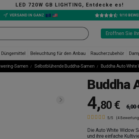
0W GB LIGHTING, Entdecke es!
VERSAND IN GANZ
9/10 BEW
Eröffnen Sie Ih
Düngemittel
Beleuchtung für den Anbau
Raucherzubehör
Dam
owering-Samen
Selbstblühende Buddha-Samen
Buddha Auto White
Buddha A
4
,
80 €
6,00 
5/5
(4 Bewertung
Die Auto White Widow S
und ihre einfache Kultivi