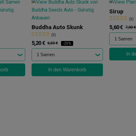
Sirup
(5)
5,60 €
Buddha Auto Skunk
7,00 €
(5)
5,20 €
6,50 €
-20%
In d
korb
In den Warenkorb