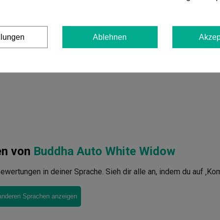
llungen
Ablehnen
Akzep
en von
Buddha Auto White Widow
ewertungen in deiner Sprache. Sieh dir alle an, indem du auf ‚Ko
anderen Sprachen anzeigen