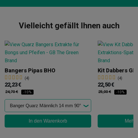
Vielleicht gefällt Ihnen auch
Bangers Pipas BHO
Kit Dabbers GB
(4)
(4)
22,23 €
22,50 €
24,70 €
25,00 €
-10%
-10%
In den Warenkorb
Mehr 