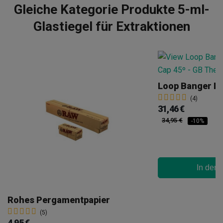
Gleiche Kategorie Produkte 5-ml-
Glastiegel für Extraktionen
(4)
31,46 €
34,95 €
-10%
In den
Rohes Pergamentpapier
(5)
4,95 €