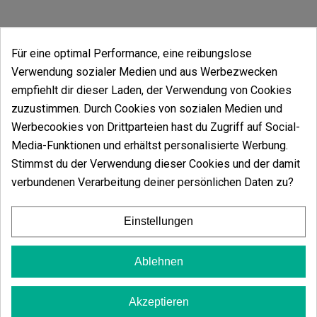
Für eine optimal Performance, eine reibungslose
Verwendung sozialer Medien und aus Werbezwecken
empfiehlt dir dieser Laden, der Verwendung von Cookies
zuzustimmen. Durch Cookies von sozialen Medien und
Werbecookies von Drittparteien hast du Zugriff auf Social-
Media-Funktionen und erhältst personalisierte Werbung.
Kundenbewertungen
Stimmst du der Verwendung dieser Cookies und der damit
5 Sterne
100.00%
verbundenen Verarbeitung deiner persönlichen Daten zu?
4 Sterne
0.00%
3 Sterne
0.00%
Einstellungen
2 Sterne
0.00%
Ablehnen
1 Sterne
0.00%
Schreib deinen Kommentar
Akzeptieren