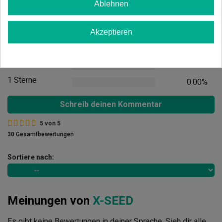
Ablehnen
5 Sterne
100.00%
4 Sterne
0.00%
Akzeptieren
3 Sterne
0.00%
2 Sterne
0.00%
1 Sterne
0.00%
Schreib deinen Kommentar
5
von
5
30 Gesamtbewertungen
Sortiere nach:
Meinungen von
X-SEED
Es gibt keine Bewertungen in deiner Sprache. Sieh dir alle