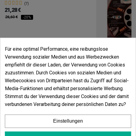
(7)
21,28 €
26,60 €
-20%
In den Warenkorb
Für eine optimal Performance, eine reibungslose
Verwendung sozialer Medien und aus Werbezwecken
empfiehlt dir dieser Laden, der Verwendung von Cookies
Germinador Pr
zuzustimmen. Durch Cookies von sozialen Medien und
(5)
5,40 €
Werbecookies von Drittparteien hast du Zugriff auf Social-
Media-Funktionen und erhältst personalisierte Werbung.
Stimmst du der Verwendung dieser Cookies und der damit
verbundenen Verarbeitung deiner persönlichen Daten zu?
Mehr 
Einstellungen
Kundenbewertungen