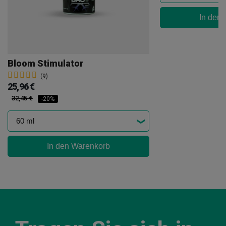
In den
Bloom Stimulator
(9)
25,96 €
32,45 €
-20%
In den Warenkorb