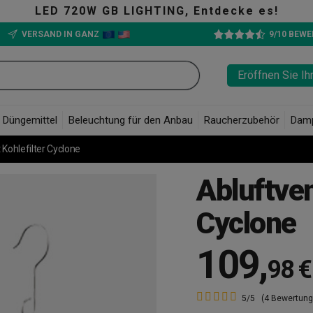
 Entdecke es!
VERSAND IN GANZ
9/10 BEW
Eröffnen Sie Ih
Düngemittel
Beleuchtung für den Anbau
Raucherzubehör
Dam
 Kohlefilter Cyclone
Abluftven
Cyclone
109
,
98 €
5/5
(4 Bewertung