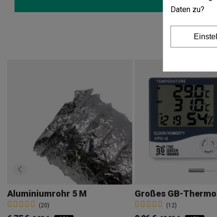
Daten zu?
Einste
Aluminiumrohr 5 M
(20)
(12)