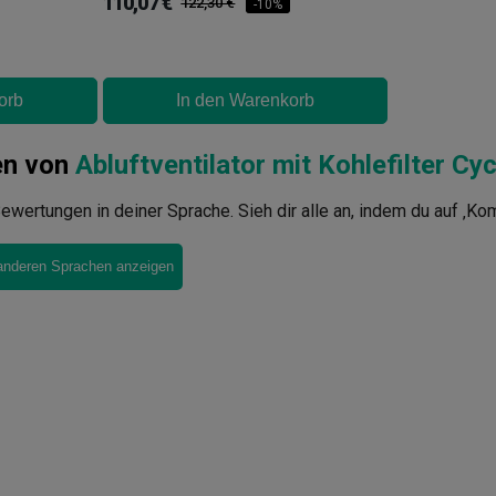
110,07 €
122,30 €
-10%
orb
In den Warenkorb
en von
Abluftventilator mit Kohlefilter Cy
ewertungen in deiner Sprache. Sieh dir alle an, indem du auf ‚Ko
anderen Sprachen anzeigen