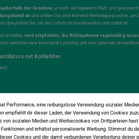
er außerhalb der Growbox
, je nach verfügbarem Platz und gewünscht
ftungskanal an
und stellen Sie eine korrekte Befestigung sicher, um
d überprüfen Sie, ob der Luftstrom kontinuierlich und stabil ist.
zu erhalten,
wird empfohlen, die Kohlepatrone regelmäßig aus
System weiterhin eine konstante Leistung und eine optimale Umweltk
tilators mit Kohlefilter
uenz
imal Performance, eine reibungslose Verwendung sozialer Medie
rone
 empfiehlt dir dieser Laden, der Verwendung von Cookies zuz
 von sozialen Medien und Werbecookies von Drittparteien hast 
mm oder 150 mm (je nach Konfiguration)
Funktionen und erhältst personalisierte Werbung. Stimmst du de
ieser Cookies und der damit verbundenen Verarbeitung deiner 