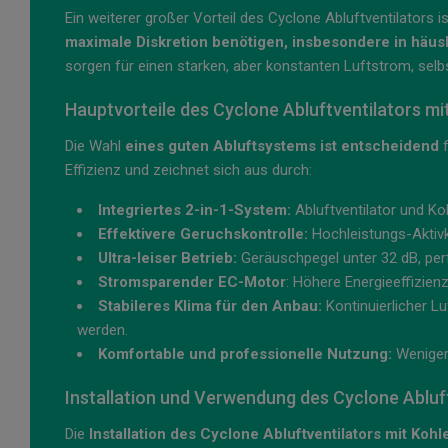
Ein weiterer großer Vorteil des Cyclone Abluftventilators i
maximale Diskretion benötigen, insbesondere in hä
sorgen für einen starken, aber konstanten Luftstrom, selbs
Hauptvorteile des Cyclone Abluftventilators mit
Die Wahl
eines guten Abluftsystems ist entscheidend
f
Effizienz und zeichnet sich aus durch:
Integriertes 2-in-1-System:
Abluftventilator und Ko
Effektivere Geruchskontrolle:
Hochleistungs-Aktivko
Ultra-leiser Betrieb:
Geräuschpegel unter 32 dB, perf
Stromsparender EC-Motor
: Höhere Energieeffizien
Stabileres Klima für den Anbau:
Kontinuierlicher Lu
werden.
Komfortable und professionelle Nutzung:
Weniger 
Installation und Verwendung des Cyclone Abluftv
Die
Installation des Cyclone Abluftventilators mit Kohle