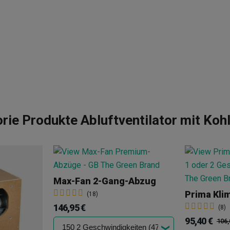
rie Produkte Abluftventilator mit Kohl
Max-Fan 2-Gang-Abzug
Prima Kli
(18)
146,95 €
(8)
95,40 €
106,