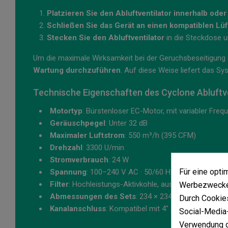
Platzieren Sie den Abluftventilator innerhalb od
Schließen Sie das Gerät an einen kompatiblen Lü
Stecken Sie den Abluftventilator
in die Steckdose un
Um die maximale Wirksamkeit bei der Geruchsbeseitigung 
Wartung durchzuführen
. Auf diese Weise liefert das 
Technische Eigenschaften des Cyclone Abluftven
Motortyp
: Bürstenloser EC-Motor, mit variabler Freq
Geräuschpegel
: Unter 32 dB
Maximaler Luftstrom
: 550 m³/h (395 CFM)
Drehzahl
: 3300 U/min
Stromverbrauch
: 24 W
Für eine opt
Spannung
: 100–240 V AC · 50/60 Hz
Filter
: Hochleistungs-Aktivkohle, austauschbare Pat
Werbezwecken
Abmessungen des Sets
: 234 × 234 × 271 mm
Durch Cookies
Kanalanschluss
: Kompatibel mit 4" / 100 mm, 125 
Social-Media-
Verwendung d