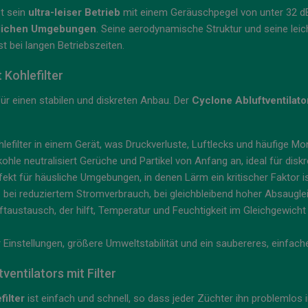
st sein
ultra-leiser Betrieb
mit einem Geräuschpegel von unter 32 dB. 
uslichen Umgebungen
. Seine aerodynamische Struktur und seine lei
t bei langen Betriebszeiten.
 Kohlefilter
ür einen stabilen und diskreten Anbau. Der
Cyclone Abluftventilator
hlefilter in einem Gerät, was Druckverluste, Luftlecks und häufige M
hle neutralisiert Gerüche und Partikel von Anfang an, ideal für disk
ekt für häusliche Umgebungen, in denen Lärm ein kritischer Faktor is
z bei reduziertem Stromverbrauch, bei gleichbleibend hoher Absaugle
ftaustausch, der hilft, Temperatur und Feuchtigkeit im Gleichgewicht
Einstellungen, größere Umweltstabilität und ein saubereres, einfach
entilators mit Filter
filter
ist einfach und schnell, so dass jeder Züchter ihn problemlos 