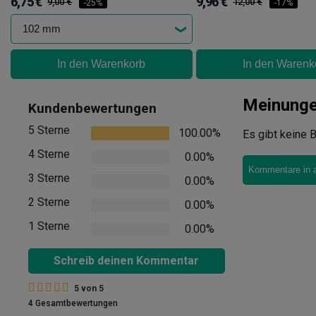
6,75 €
9,96 €
9,00 €
12,00 €
-25%
-17%
In den Warenkorb
In den Warenk
Meinung
Kundenbewertungen
5 Sterne
100.00%
Es gibt keine B
4 Sterne
0.00%
Kommentare in 
3 Sterne
0.00%
2 Sterne
0.00%
1 Sterne
0.00%
Schreib deinen Kommentar
5
von
5
4 Gesamtbewertungen