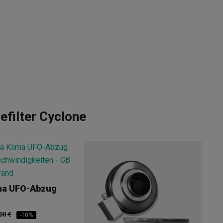
efilter Cyclone
ma UFO-Abzug
00 €
-10%