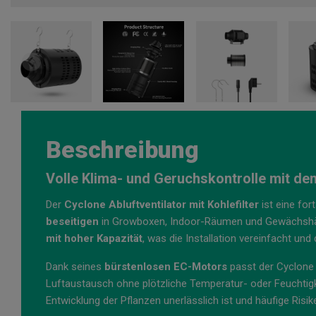
Beschreibung
Volle Klima- und Geruchskontrolle mit dem 
Der
Cyclone Abluftventilator mit Kohlefilter
ist eine for
beseitigen
in Growboxen, Indoor-Räumen und Gewächshä
mit hoher Kapazität
, was die Installation vereinfacht un
Dank seines
bürstenlosen EC-Motors
passt der Cyclone 
Luftaustausch ohne plötzliche Temperatur- oder Feuchtig
Entwicklung der Pflanzen unerlässlich ist und häufige Risi