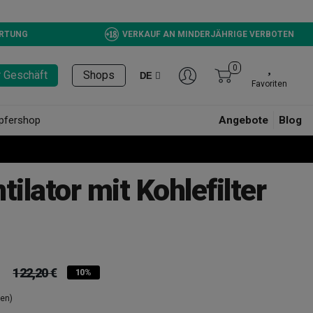
ERTUNG
VERKAUF AN MINDERJÄHRIGE VERBOTEN
0
r Geschäft
Shops
DE
Favoriten
pfershop
Angebote
Blog
tilator mit Kohlefilter
122,20 €
10%
en)