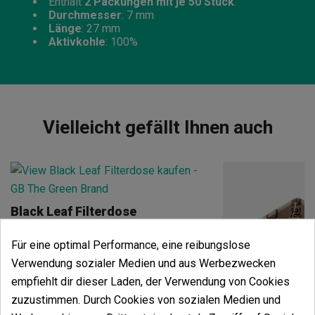
Enthält
2 Packungen mit je 50 Stück
.
Durchmesser
: 7 mm
Länge
: 27 mm
Aktivkohle
: 100%
Vielleicht gefällt Ihnen auch
Black Leaf Filterdose
(4)
6,00 €
Für eine optimal Performance, eine reibungslose
8,00 €
-25%
Verwendung sozialer Medien und aus Werbezwecken
empfiehlt dir dieser Laden, der Verwendung von Cookies
zuzustimmen. Durch Cookies von sozialen Medien und