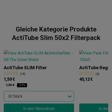
Gleiche Kategorie Produkte
ActiTube Slim 50x2 Filterpack
ActiTube SLIM Filter
(18)
(4)
1,50 €
45,12 €
1,95 €
-23%
In den Warenkorb
In den