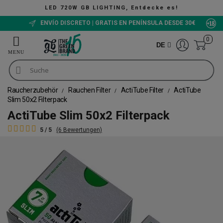
LED 720W GB LIGHTING, Entdecke es!
ENVÍO DISCRETO | GRATIS EN PENÍNSULA DESDE 30€
0
DE
Raucherzubehör
Rauchen Filter
ActiTube Filter
ActiTube
Slim 50x2 Filterpack
ActiTube Slim 50x2 Filterpack
5 / 5
(6 Bewertungen)