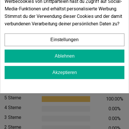
Werbecookies von Drittparteien hast du Zugriff auf Social-
In den Warenkorb
Media-Funktionen und erhältst personalisierte Werbung.
Stimmst du der Verwendung dieser Cookies und der damit
GB Metalltablet
verbundenen Verarbeitung deiner persönlichen Daten zu?
(4)
2,95 €
Einstellungen
Ablehnen
In den
Akzeptieren
Kundenbewertungen
5 Sterne
100.00%
4 Sterne
0.00%
3 Sterne
0.00%
2 Sterne
0.00%