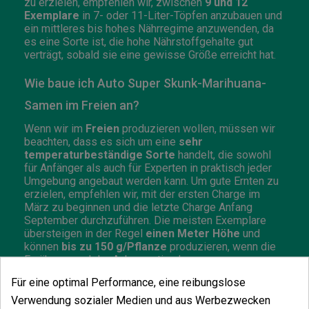
zu erzielen, empfehlen wir, zwischen
9 und 12
Exemplare
in 7- oder 11-Liter-Töpfen anzubauen und
ein mittleres bis hohes Nährregime anzuwenden, da
es eine Sorte ist, die hohe Nährstoffgehalte gut
verträgt, sobald sie eine gewisse Größe erreicht hat.
Wie baue ich Auto Super Skunk-Marihuana-
Samen im Freien an?
Wenn wir im
Freien
produzieren wollen, müssen wir
beachten, dass es sich um eine
sehr
temperaturbeständige Sorte
handelt, die sowohl
für Anfänger als auch für Experten in praktisch jeder
Umgebung angebaut werden kann. Um gute Ernten zu
erzielen, empfehlen wir, mit der ersten Charge im
März zu beginnen und die letzte Charge Anfang
September durchzuführen. Die meisten Exemplare
übersteigen in der Regel
einen Meter Höhe
und
können
bis zu 150 g/Pflanze
produzieren, wenn die
Ernährung und der Anbau optimal waren.
Für eine optimal Performance, eine reibungslose
Eigenschaften der Auto Super Skunk-
Verwendung sozialer Medien und aus Werbezwecken