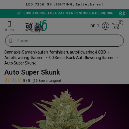
, Entdecke es!
The Gree
ENVÍO DISCRETO | GRATIS EN PENÍNSULA DESDE 30€
0
DE
Cannabis-Samen kaufen: feminisiert, autoflowering & CBD
Autoflowering-Samen
00 Seeds Bank Autoflowering Samen
Auto Super Skunk
Auto Super Skunk
5 / 5
(16 Bewertungen)