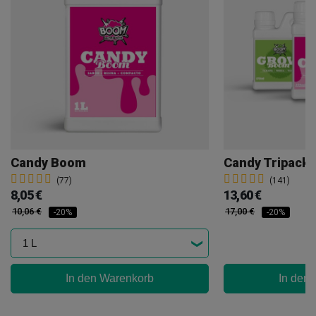
Candy Boom
Candy Tripack
(77)
(141)
8,05 €
13,60 €
10,06 €
17,00 €
-20%
-20%
In den Warenkorb
In den